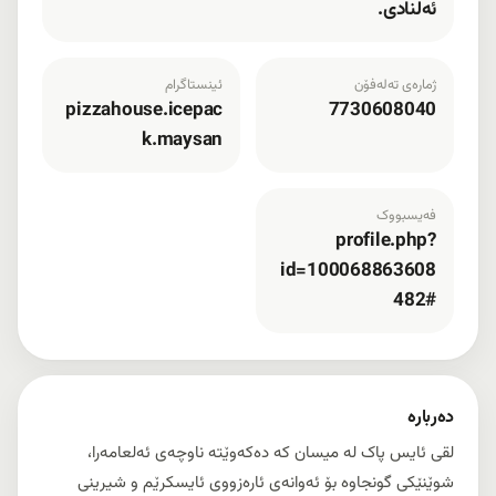
ئەلنادی.
ژمارەی تەلەفۆن
ئینستاگرام
pizzahouse.icepac
7730608040
k.maysan
فەیسبووک
profile.php?
id=100068863608
482#
دەربارە
لقی ئایس پاک لە میسان کە دەکەوێتە ناوچەی ئەلعامەرا،
شوێنێکی گونجاوە بۆ ئەوانەی ئارەزووی ئایسکرێم و شیرینی