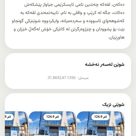
دەکەن. لقەکە چەندین تامی ئایسکرێمی جیاواز پێشکەش
دەکات، جگە لە کرێپ و وافلی بە تام. تایبەتمەندی لقەکە بە
کەشوهەوای ئاسوودە و سەردەمیانە، وایکردووە شوێنێکی گونجاو
بێت بۆ پشوودان و چێژوەرگرتن لە کاتێکی خۆش لەگەڵ خێزان و
هاوڕێیان.
شوێن لەسەر نەخشە
نیشاندانی نەخشە
میسان ·
31.8652,47.1356
شوێنی نزیک
124.9 کم
124.9 کم
124.9 کم