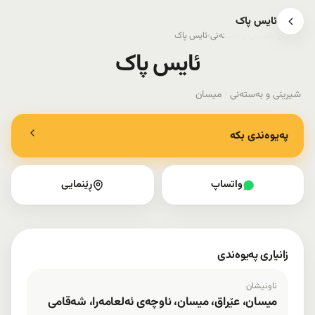
ئایس پاک
میسان
›
شیرینی و بەستەنی
›
ئایس پاک
ئایس پاک
شیرینی و بەستەنی
·
میسان
پەیوەندی بکە
واتساپ
ڕێنمایی
زانیاری پەیوەندی
ناونیشان
میسان، عێراق، میسان، ناوچەی ئەلعامەرا، شەقامی