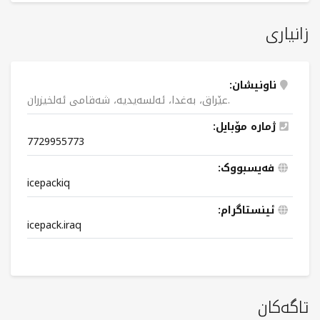
زانیاری
ناونیشان:
عێراق، بەغدا، ئەلسەیدیە، شەقامی ئەلخيزران.
ژمارە مۆبایل:
7729955773
فەیسبووک:
icepackiq
ئینستاگرام:
icepack.iraq
تاگەکان