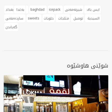
ايس باك
شیرنەمەنی
icepack
baghdad
بغداد
بەغدا
السيدية
توصيل
مثلجات
حلويات
sweets
ساردەمەنی
گەیاندن
شوێنی هاوشێوە