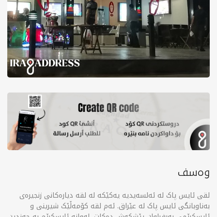
وەسف
لقی ئایس پاک لە ئەلسەیدیە یەکێکە لە لقە دیارەکانی زنجیرەی
بەناوبانگی ئایس پاک لە عێراق. ئەم لقە کۆمەڵێک شیرینی و
ئایسکرێمی بەرفراوان پێشکەش دەکات، لەوانە ئایسکرێم بە چەندین