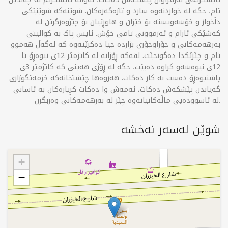
تام، جگە لە خواردنەوە سارد و تازەگەرەکان. شوێنەکە شوێنێکی
دڵخواز و خۆشەویستە بۆ خێزان و هاوڕێیان بۆ چێژوەرگرتن لە
کەشێکی ئارام و ئەزموونی تامی خۆش. ئایس پاک بە کوالیتی
بەرهەمەکانی و جۆراوجۆری بژاردە جیا دەکرێتەوە کە لەگەڵ هەموو
تام و چێژێکدا دەگونجێت. لقەکە ڕۆژانە لە کاتژمێر 12ی نیوەڕۆ تا
12ی نیوەشەو کراوە دەبێت، جگە لە ڕۆژی هەینی کە کاتژمێر 3ی
پاشنیوەڕۆ دەست بە کار دەکات. هەروەها چێشتخانەکە خزمەتگوزاری
گەیاندن پێشکەش دەکات، ئەمەش وا دەکات کڕیارەکان بە ئاسانی
لە ئاسوودەیی ماڵەکانیانەوە چێژ لە بەرهەمەکانی وەربگرن.
شوێن لەسەر نەخشە
+
−