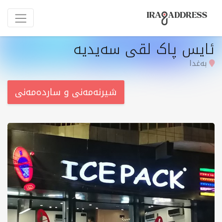
ئایس پاک لقی سەیدیە
بەغدا
شیرنەمەنی و ساردەمەنی