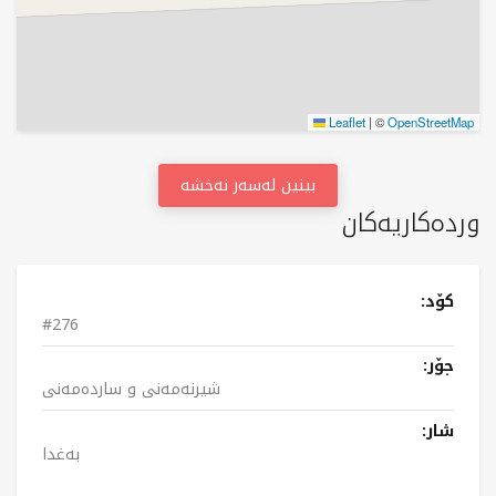
Leaflet
|
©
OpenStreetMap
بینین لەسەر نەخشە
وردەکاریەکان
کۆد:
#276
جۆر:
شیرنەمەنی و ساردەمەنی
شار:
بەغدا