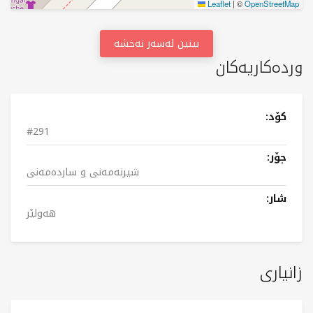
Leaflet
|
©
OpenStreetMap
بینین لەسەر نەخشە
وردەکاریەکان
کۆد:
#291
جۆر:
شیرنەمەنی و ساردەمەنی
شار:
هەولێر
زانیاری