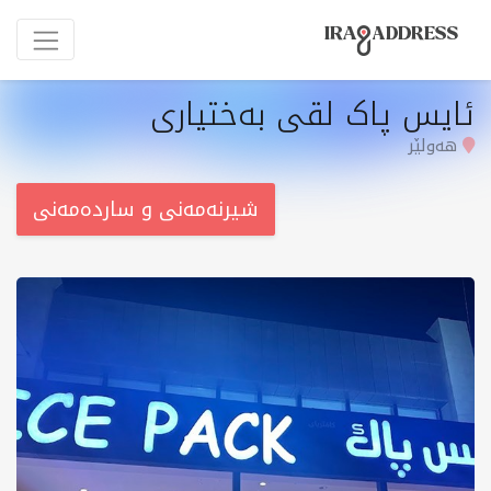
ئایس پاک لقی بەختیاری
هەولێر
شیرنەمەنی و ساردەمەنی