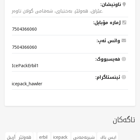
ناونیشان:
عێراق، هەولێر، بەختیاری، شەقامی گولان تاوەر.
ژمارە مۆبایل:
7504366060
واتس ئەپ:
7504366060
فەیسبووک:
IcePackErbil1
ئینستاگرام:
icepack_hawler
تاگەکان
ايس باك
شیرنەمەنی
icepack
erbil
أربیل
هەولێر