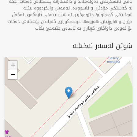
تامی ئایسکرێمی دەوڵەمەند و داهێنەرانە پێشکەش دەکات، جگە
لە کەشێکی مۆدێرن و ئاسوودە، ئەمەش وایکردووە ببێتە
شوێنێکی گونجاو بۆ چێژوەرگرتن لە شیرینییەکی تازەگەری لەگەڵ
خێزان و هاوڕێیان. هەروەها خزمەتگوزاری گەیاندن پێشکەش دەکات
بۆ ئەوەی داواکاری کڕیاران بە ئاسانی جێبەجێ بکات.
شوێن لەسەر نەخشە
+
−