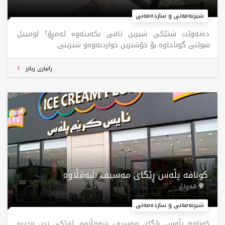
شیرنەمەنی و ساردەمەنی
دەتەوێت شتێكی شیرین تاقی بكەیتەوە ئەمڕۆ؟ لومییل
شوێنی گوناجاوە بۆ خۆشترین خواردنەوەو شیرینی.
زانیاری زیاتر
کونافە پڵەس ڕێگای مەسیف شەقڵاوە
هەولێر
شیرنەمەنی و ساردەمەنی
کونافە پڵەس، ڕێگای مەسیف شەقڵاوە، لقێکی تری زنجیرە