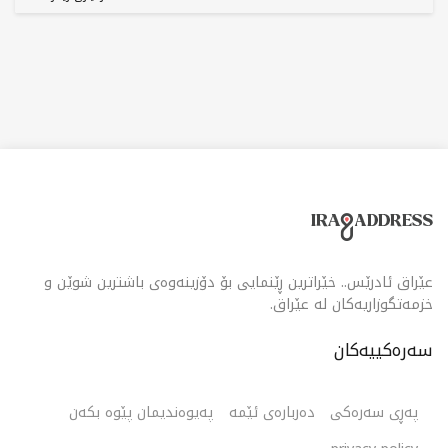
عێراق ئادرێس.. خێراترین ڕێنمایی بۆ دۆزینەوەی باشترین شوێن و
خزمەتگوزاریەکان لە عێراق.
سەرەکییەکان
پەڕی سەرەکی
دەربارەی ئێمە
پەیوەندیمان پێوە بکەن