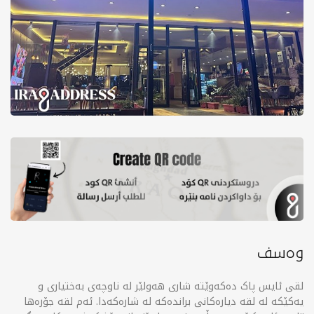
وەسف
لقی ئایس پاک دەکەوێتە شاری هەولێر لە ناوچەی بەختیاری و
یەکێکە لە لقە دیارەکانی براندەکە لە شارەکەدا. ئەم لقە جۆرەها