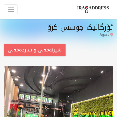
ئۆرگانیک جوسس کرۆ
دهۆک
شیرنەمەنی و ساردەمەنی