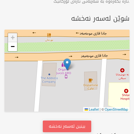
تازە بکەرەوە بە شەربەتی تازەی ئۆرگانیک.
شوێن لەسەر نەخشە
+
−
Leaflet
|
©
OpenStreetMap
بینین لەسەر نەخشە