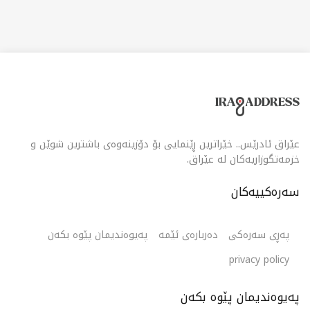
گونجاوە بۆ خێزان و هاوڕێیان بۆ چێژوەرگرتن لە کاتێکی خۆش
لە کەشێکی مۆدێرن و ئاسوودەدا.
عێراق ئادرێس.. خێراترین ڕێنمایی بۆ دۆزینەوەی باشترین شوێن و
خزمەتگوزاریەکان لە عێراق.
سەرەکییەکان
پەڕی سەرەکی
دەربارەی ئێمە
پەیوەندیمان پێوە بکەن
privacy policy
پەیوەندیمان پێوە بکەن