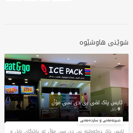
شوێنی هاوشێوە
ئایس پاک لقی بی دی سی مۆڵ
بابل
شیرنەمەنی و ساردەمەنی
ئایس پاک دەکەوێتە بی دی سی مۆڵ لە پارێزگای بابل و