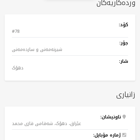
وردەکاریەکان
کۆد:
#78
جۆر:
شیرنەمەنی و ساردەمەنی
شار:
دهۆک
زانیاری
ناونیشان:
عێراق، دهۆک، شەقامی قازی محمد
ژمارە مۆبایل: