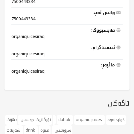
7500443334
واتس ئەپ:
7500443334
فەیسبووک:
organicjuicesiraq
ئینستاگرام:
organicjuicesiraq
ماڵپەڕ:
organicjuicesiraq
تاگەکان
خواردنەوە
organic juices
duhok
دهۆک
ئۆرگانیک جوسس
سروشتی
میوە
drink
شەربەت