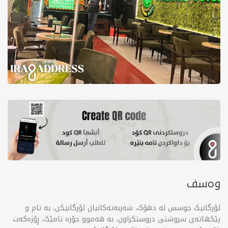
وەسف
ئۆرگانیک جوسس لە دهۆک، شەربەتەکانیان ئۆرگانیکن، بە تام و
پێکهاتەی سروشتی دروستکراون، بە هەموو جۆرە تامێک، ڕۆژەکەت