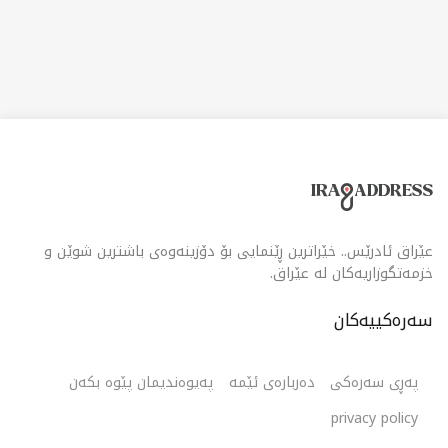
خێزانەکەی دابین دەکات، بەو پێیەی کۆمەڵێک بەرهەمی
بەرفراوان وەک خواردنی تازە و کەلوپەلی ناوماڵ و
ئەلیکترۆنیات و جلوبەرگ و جوانکاری دابین دەکات، ئەمە جگە
لە چەندین بژاردەی تر. دیزاینی مۆدێرن و بەشە باش
ڕێکخراوەکانی مۆڵەکە وا دەکات سەردانکەران بە ئاسانی
دەستیان بە هەموو ئەو شتانە بگات کە پێویستیانە. بە
وەستانی ئۆتۆمبێلی نایاب و خزمەتگوزاری کڕیاران، کارفور
فاملی مۆڵ سلێمانی شوێنێکی گونجاوە بۆ بازاڕکردن و
چێژوەرگرتن لە ئەزموونێکی ئاسوودە و هەمەچەشنی
بازاڕکردن.
عێراق ئادرێس.. خێراترین ڕێنمایی بۆ دۆزینەوەی باشترین شوێن و
خزمەتگوزاریەکان لە عێراق.
سەرەکییەکان
پەڕی سەرەکی
دەربارەی ئێمە
پەیوەندیمان پێوە بکەن
privacy policy