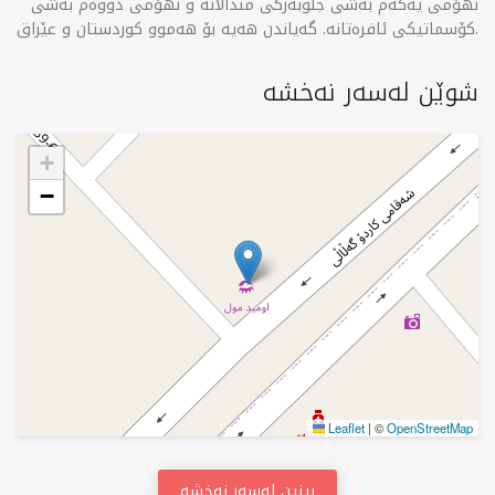
نهۆمی یەکەم بەشی جلوبەرگی منداڵانە و نهۆمی دووەم بەشی
کۆسماتیکی ئافرەتانە. گەیاندن هەیە بۆ هەموو کوردستان و عێراق.
شوێن لەسەر نەخشە
+
−
Leaflet
|
©
OpenStreetMap
بینین لەسەر نەخشە