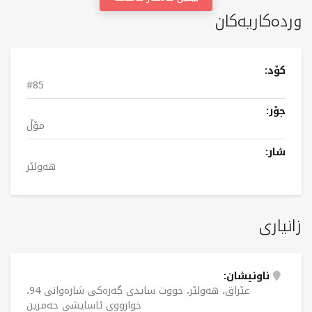
وردەکاریەکان
کۆد:
#85
جۆر:
مۆڵ
شار:
هەولێر
زانیاری
ناونیشان:
عێراق، هەولێر، جووت سایدی گەرەکی شارەوانی 94،
خوارووی ئاسایشی حەمرین