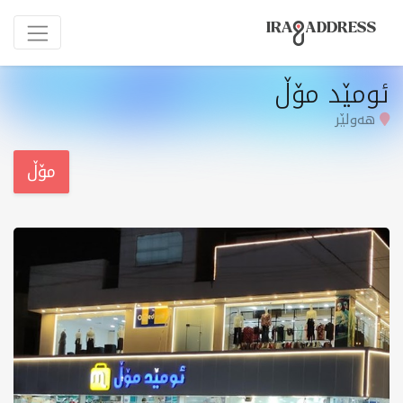
ئومێد مۆڵ
هەولێر
مۆڵ