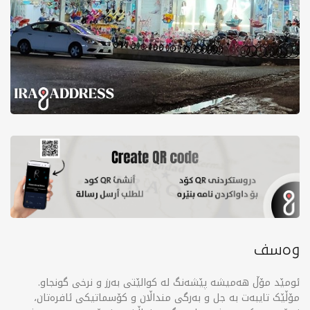
وەسف
ئومێد مۆڵ هەمیشە پێشەنگ لە کوالێتی بەرز و نرخی گونجاو.
مۆڵێک تایبەت بە جل و بەرگی منداڵان و کۆسماتیکی ئافرەتان،