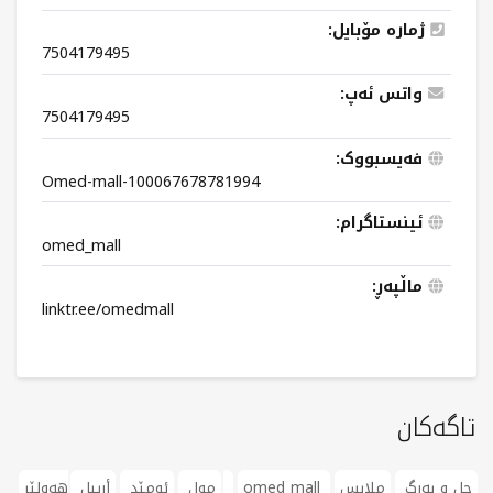
ژمارە مۆبایل:
7504179495
واتس ئەپ:
7504179495
فەیسبووک:
Omed-mall-100067678781994
ئینستاگرام:
omed_mall
ماڵپەڕ:
linktr.ee/omedmall
تاگەکان
جل و بەرگ
ملابس
omed mall
هەولێر
مول
ئومێد
أربيل