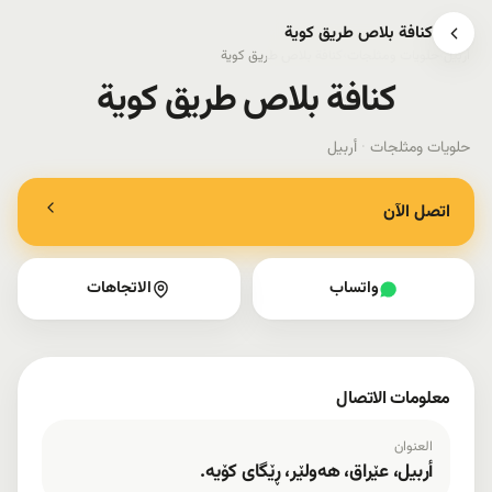
کنافة بلاص طریق کویة
أربيل
›
حلويات ومثلجات
›
کنافة بلاص طریق کویة
کنافة بلاص طریق کویة
حلويات ومثلجات
·
أربيل
اتصل الآن
واتساب
الاتجاهات
معلومات الاتصال
العنوان
أربيل، عێراق، هەولێر، ڕێگای کۆیە.