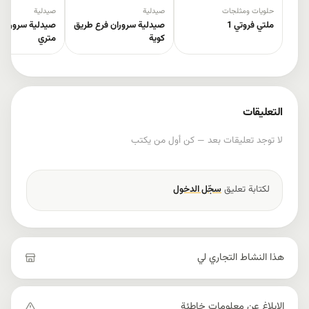
حلويات ومثلجات
صيدلية
صيدلية
ملتي فروتي 1
صيدلية سروران فرع طريق
كوية
متري
التعليقات
لا توجد تعليقات بعد — كن أول من يكتب
لكتابة تعليق
سجّل الدخول
هذا النشاط التجاري لي
الإبلاغ عن معلومات خاطئة