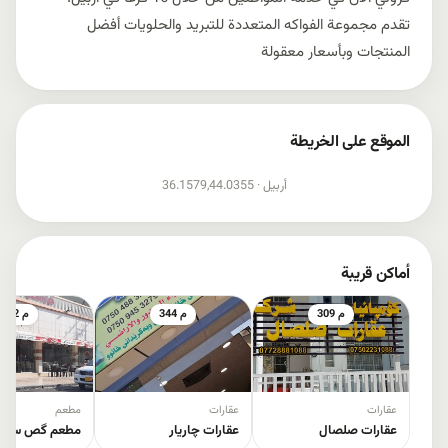
تقدم مجموعة الفواكه المتعددة للتبريد والحلويات أفضل
المنتجات وبأسعار معقولة
الموقع على الخريطة
إظهار الخريطة
أربيل ·
36.1579,44.0355
أماكن قريبة
309 م
344 م
392 م
عقارات
عقارات
مطعم
عقارات صلصال
عقارات چاریار
مطعم گص سنگر