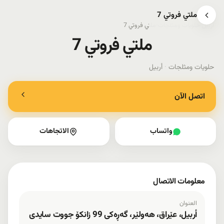
ملتي فروتي 7
أربيل
›
حلويات ومثلجات
›
ملتي فروتي 7
ملتي فروتي 7
حلويات ومثلجات
·
أربيل
اتصل الآن
واتساب
الاتجاهات
معلومات الاتصال
العنوان
أربيل، عێراق، هەولێر، گەڕەکی 99 زانکۆ جووت سایدی