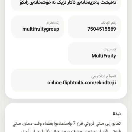
تەنیشت بەنزینخانەی ئاکار نزیک نەخۆشخانەی زانکۆ
رقم الهاتف
إنستغرام
multifruitygroup
7504515569
فيسبوك
MultiFruity
الموقع الإلكتروني
online.fliphtml5.com/ekndt/rjii
نبذة
تعالوا إلى ملتي فروتي فرع 7 واستمتعوا بقضاء وقت ممتع. ملتي
فروتي الآن في خدمة المواطنين من خلال 16 فرعا في أربيل.