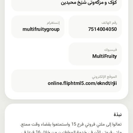
کۆک و مزگەوتی شێخ محیدین
رقم الهاتف
إنستغرام
multifruitygroup
7514004050
فيسبوك
MultiFruity
الموقع الإلكتروني
online.fliphtml5.com/ekndt/rjii
نبذة
تعالوا إلى ملتي فروتي فرع 15 واستمتعوا بقضاء وقت ممتع.
ملتي فروتي الآن في خدمة المواطنين من خلال 16 فرعا في