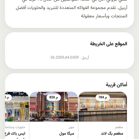
أربيل. تقدم مجموعة الفواكه المتعددة للتبريد والحلويات أفضل
المنتجات وبأسعار معقولة
الموقع على الخريطة
إظهار الخريطة
أربيل ·
36.2009,44.0309
أماكن قريبة
784 م
826 م
860 م
مطعم
مول
حلويات ومثلجات
مطعم بگ لاند
میگا مول
ايس باك فرع شا