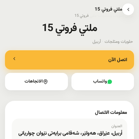
ملتي فروتي 15
أربيل
›
حلويات ومثلجات
›
ملتي فروتي 15
ملتي فروتي 15
حلويات ومثلجات
·
أربيل
اتصل الآن
واتساب
الاتجاهات
معلومات الاتصال
العنوان
أربيل، عێراق، هەولێر، شەقامی برایەتی نێوان چواریانی