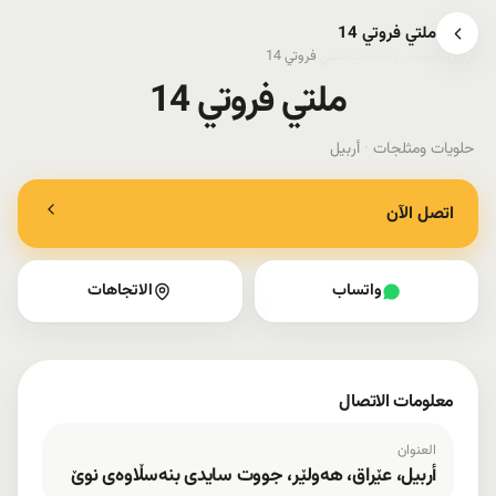
ملتي فروتي 14
أربيل
›
حلويات ومثلجات
›
ملتي فروتي 14
ملتي فروتي 14
حلويات ومثلجات
·
أربيل
اتصل الآن
واتساب
الاتجاهات
معلومات الاتصال
العنوان
أربيل، عێراق، هەولێر، جووت سایدی بنەسڵاوەی نوێ