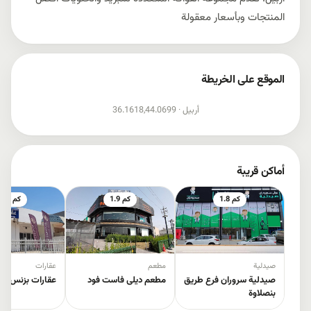
المنتجات وبأسعار معقولة
الموقع على الخريطة
إظهار الخريطة
أربيل ·
36.1618,44.0699
أماكن قريبة
1.8 كم
1.9 كم
2.4 كم
صيدلية
مطعم
عقارات
صيدلية سروران فرع طريق
مطعم ديلى فاست فود
عقارات بزنس دي 
بنصلاوة