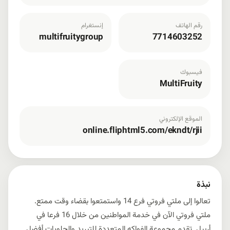
رقم الهاتف
إنستغرام
multifruitygroup
7714603252
فيسبوك
MultiFruity
الموقع الإلكتروني
online.fliphtml5.com/ekndt/rjii
نبذة
تعالوا إلى ملتي فروتي فرع 14 واستمتعوا بقضاء وقت ممتع.
ملتي فروتي الآن في خدمة المواطنين من خلال 16 فرعا في
أربيل. تقدم مجموعة الفواكه المتعددة للتبريد والحلويات أفضل