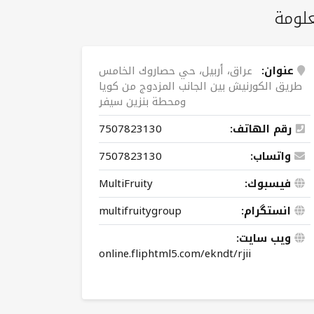
لومة
عنوان:
عراق، أربيل، حي حصاروك الخامس
طريق الكورنيش بين الجانب المزدوج من كويا
ومحطة بنزين سيفر
رقم الهاتف:
7507823130
واتساب:
7507823130
فيسبوك:
MultiFruity
انستگرام:
multifruitygroup
ویب سایت:
online.fliphtml5.com/ekndt/rjii