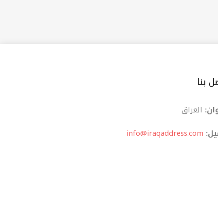
ل بنا
ان:
العراق
یل:
info@iraqaddress.com