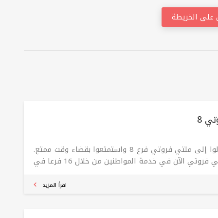
على الخريطة
ي 8
تعالوا إلى ملتي فروتي فرع 8 واستمتعوا بقضاء وقت ممتع.
ملتي فروتي الآن في خدمة المواطنين من خلال 16 فرعا في
يل. تقدم مجموعة الفواكه المتعددة للتبريد والحلويات
ل المنتجات وبأسعار معقولة
اقرأ المزيد