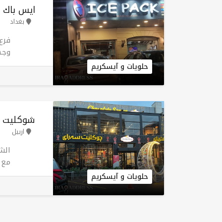
ايس باك ف
بغداد
وجه
بغد
حلويات و آيسكريم
من 
الم
يجع
والع
شوكليت س
اربيل
الش
مع 
دبي
حلويات و آيسكريم
للف