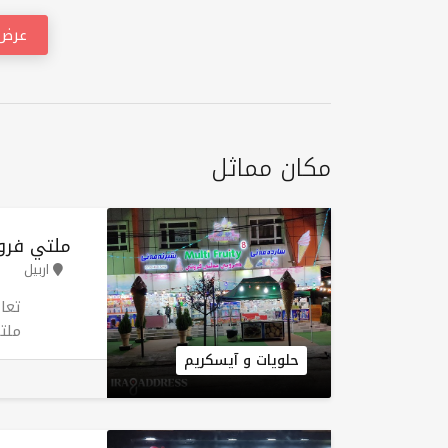
عرض 
مكان مماثل
ملتي فروت
اربيل
أرب
حلويات و آيسكريم
أفض