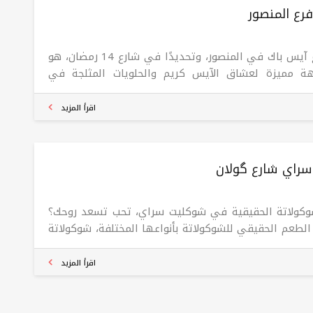
رع المنصور
فرع آيس باك في المنصور، وتحديدًا في شارع 14 رمضان، هو
ة مميزة لعشاق الآيس كريم والحلويات المثلجة في
اد. يقدم هذا الفرع مجموعة متنوعة من النكهات المميزة
الآيس كريم، بالإضافة إلى العصائر والميلك شيك
اقرأ المزيد
نعشة. يتميز المحل بتصميم عصري وأجواء مريحة، مما
له مكانًا مثاليًا للاستمتاع بأوقات الفراغ مع الأصدقاء
ائلة.
راي شارع گولان
وكولاتة الحقيقية في شوكليت سراي، تحب تسعد روحك؟
الطعم الحقيقي للشوكولاتة بأنواعها المختلفة، شوكولاتة
 متوفرة لدى شوكولاتة سراي! إنها النكهة الفريدة
ول السوداني والشوكولاتة الحقيقية.
اقرأ المزيد