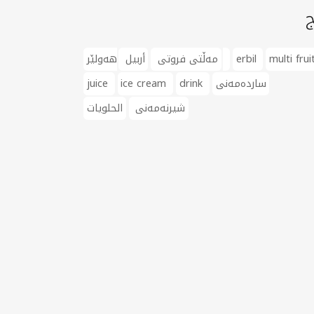
ج
multi frui
erbil
هەولێر
مەڵتی فروتی
أربيل
ساردەمەنی
drink
ice cream
juice
شیرنەمەنی
الحلويات