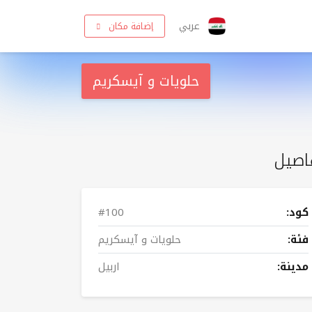
عربي
إضافة مكان
حلويات و آيسكريم
اصيل
كود:
#100
فئة:
حلويات و آيسكريم
مدينة:
اربيل