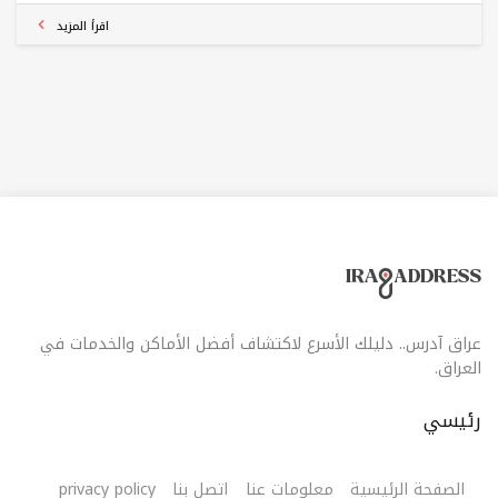
جربوها هسه من برگر كينگ قبل لا ترجع للبحر لأن موجودة
اقرأ المزيد
عراق آدرس.. دليلك الأسرع لاكتشاف أفضل الأماكن والخدمات في
العراق.
رئيسي
الصفحة الرئيسية
معلومات عنا
اتصل بنا
privacy policy