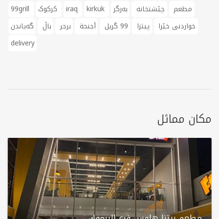
مطعم
چێشتخانە
بەرگر
kirkuk
iraq
کرکوک
99grill
خواردنی خێرا
پیتزا
99 گریل
أجنحة
برجر
باڵ
گەیاندن
delivery
مكان مماثل
مطعم بيتزا هاوس فرع اليرموك