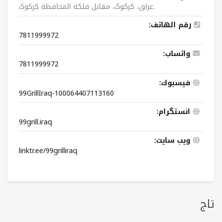
عراق، کرکوک، مقابل فلكة المحافظة کرکوک.
رقم الهاتف:
7811999972
واتساب:
7811999972
فيسبوك:
99GrillIraq-100064407113160
انستگرام:
99grill.iraq
ویب سایت:
linktr.ee/99grilliraq
تاج