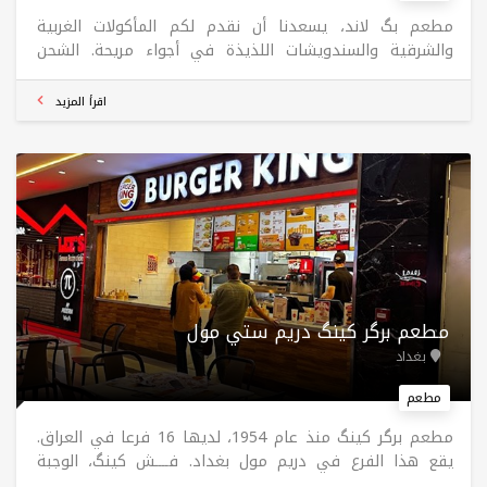
مطعم بگ لاند، يسعدنا أن نقدم لكم المأكولات الغربية
والشرقية والسندويشات اللذيذة في أجواء مريحة. الشحن
مجاني
اقرأ المزيد
مطعم برگر کینگ دریم ستي مول
بغداد
مطعم
مطعم برگر كينگ منذ عام 1954، لديها 16 فرعا في العراق.
يقع هذا الفرع في دریم مول بغداد. فــــش كينگ، الوجبة
الجديدة، جبنالكم نكهة من أعماق البحر لكل محبين السمچ،،