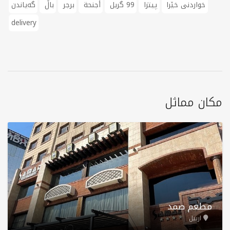
خواردنی خێرا
پیتزا
99 گریل
أجنحة
برجر
باڵ
گەیاندن
delivery
مكان مماثل
مطعم صمد
اربيل