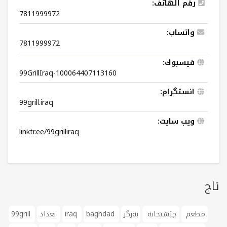
رقم الهاتف:
7811999972
واتساب:
7811999972
فيسبوك:
99GrillIraq-100064407113160
انستگرام:
99grill.iraq
ویب سایت:
linktr.ee/99grilliraq
تاج
مطعم
چێشتخانە
بەرگر
baghdad
iraq
بغداد
99grill