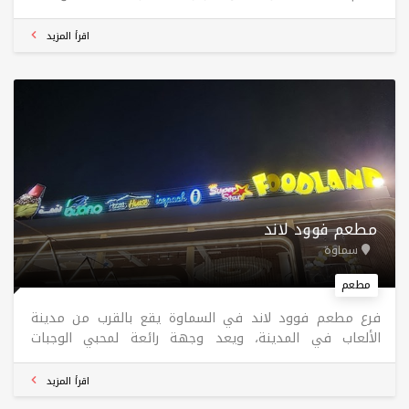
الفرع في اربيل.
اقرأ المزيد
مطعم فوود لاند
سماوة
مطعم
فرع مطعم فوود لاند في السماوة يقع بالقرب من مدينة
الألعاب في المدينة، ويعد وجهة رائعة لمحبي الوجبات
السريعة والمأكولات المتنوعة. يقدم المطعم مجموعة كبيرة
من الأطباق التي تشمل علامات تجارية مشهورة مثل "سوبر
اقرأ المزيد
ستار"، "بيتزا هاوس"، "آيس باك"، و"بونو كافيه"، مما يتيح