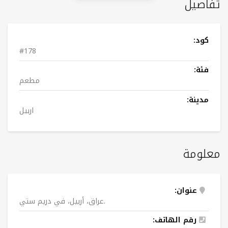
تفاصيل
كود:
#178
فئة:
مطعم
مدينة:
اربيل
معلومة
عنوان:
عراق، أربیل، في دریم ستي.
رقم الهاتف: