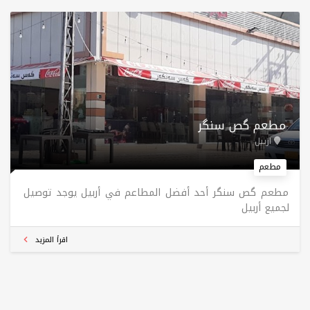
للزوار تجربة مجموعة متنوعة من المأكولات. المطعم يتسم
بالأجواء المريحة والمناسبة للأفراد والعائلات، ويعتبر مكانًا
مثاليًا لتناول الطعام مع الأصدقاء أو العائلة. بالإضافة إلى
ذلك، يوفر المطعم خدمة توصيل للمنازل في السماوة. ساعات
العمل اليومية تبدأ من الساعة 12:00 ظهرًا حتى 7:00 مساءً.
مطعم گص سنگر
اربيل
مطعم
مطعم گص سنگر أحد أفضل المطاعم في أربيل يوجد توصيل
لجميع أربيل
اقرأ المزيد