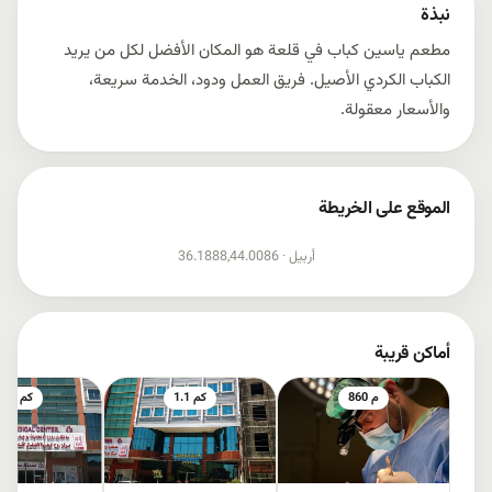
نبذة
مطعم ياسين كباب في قلعة هو المكان الأفضل لكل من يريد
الكباب الكردي الأصيل. فريق العمل ودود، الخدمة سريعة،
والأسعار معقولة.
الموقع على الخريطة
إظهار الخريطة
أربيل ·
36.1888,44.0086
أماكن قريبة
860 م
1.1 كم
1.1 كم