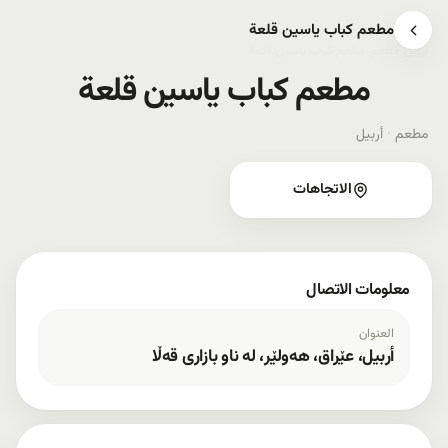
مطعم کباب یاسین قلعة
أربيل
›
مطعم
›
مطعم کباب یاسین قلعة
مطعم کباب یاسین قلعة
مطعم
·
أربيل
الاتجاهات
معلومات الاتصال
العنوان
أربيل، عێراق، هەولێر، لە ناو بازاری قەڵا