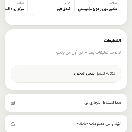
عيادة
فندق
عيادة
دكتور بهروز عزيز برادوستي
فندق فیو
مركز روح الحياة
التعليقات
لا توجد تعليقات بعد — كن أول من يكتب
لكتابة تعليق
سجّل الدخول
هذا النشاط التجاري لي
الإبلاغ عن معلومات خاطئة