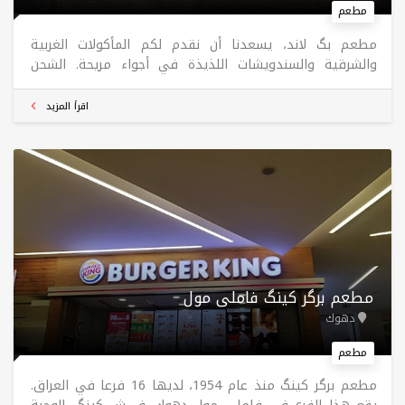
مطعم
مطعم بگ لاند، يسعدنا أن نقدم لكم المأكولات الغربية
والشرقية والسندويشات اللذيذة في أجواء مريحة. الشحن
مجاني
اقرأ المزيد
مطعم برگر کینگ فاملی مول
دهوك
مطعم
مطعم برگر كينگ منذ عام 1954، لديها 16 فرعا في العراق.