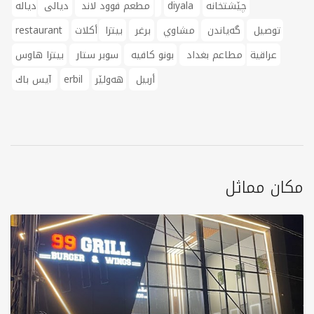
چێشتخانە
diyala
دیالە
مطعم فوود لاند
ديالى
توصيل
گەیاندن
مشاوي
برغر
بيتزا
أكلات
restaurant
عراقية
مطاعم بغداد
بونو كافيه
سوبر ستار
بيتزا هاوس
أربیل
هەولێر
erbil
آيس باك
مكان مماثل