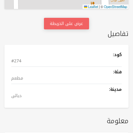
Leaflet
|
©
OpenStreetMap
عرض على الخريطة
تفاصيل
كود:
#274
فئة:
مطعم
مدينة:
دیالی
معلومة