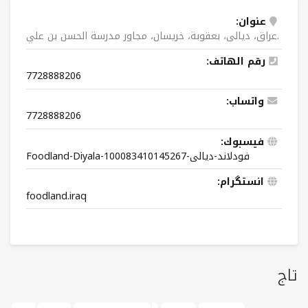
عنوان:
عراق، دیالی، بعقوبة، خريسان، مجاور مدرسة الحسن بن علي.
رقم الهاتف:
7728888206
واتساب:
7728888206
فيسبوك:
Foodland-Diyala-فودلاند-ديالى-100083410145267
انستگرام:
foodland.iraq
تاج