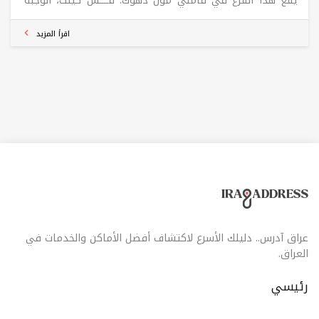
يقع هذا الفرع في فاملي مول دهوك. فــــش كينگ، الوجبة
الجديدة، جبنالكم نكهة من أعماق البحر لكل محبين السمچ،،
جربوها هسه من برگر كينگ قبل لا ترجع للبحر لأن موجودة
اقرأ المزيد
عراق آدرس.. دليلك الأسرع لاكتشاف أفضل الأماكن والخدمات في
العراق.
رئيسي