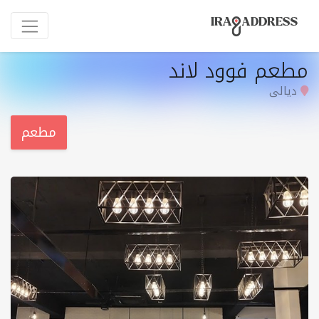
مطعم فوود لاند
دیالی
مطعم