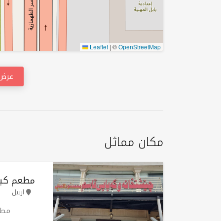
Leaflet
|
©
OpenStreetMap
عرض 
مكان مماثل
مطعم كبا
اربيل
مطع