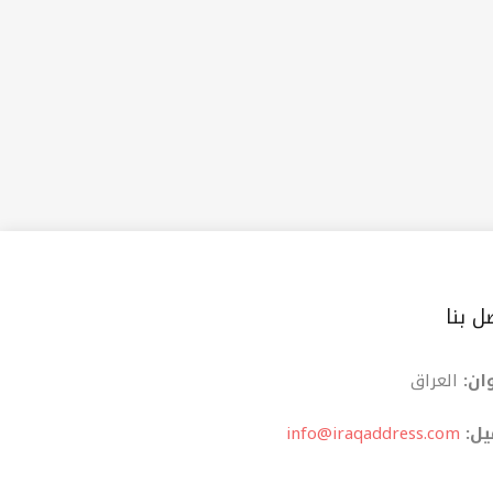
ل بنا
ان:
العراق
یل:
info@iraqaddress.com