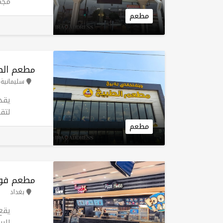
مجم
جمي
مطعم
أخر
مطعم الط
سليمانية
يقد
لتق
الط
مطعم
يوميا من
مطعم فوو
بغداد
يقع
الر