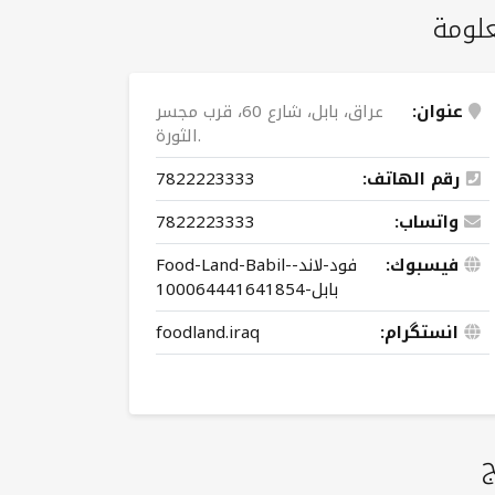
لومة
عنوان:
عراق، بابل، شارع 60، قرب مجسر
الثورة.
رقم الهاتف:
7822223333
واتساب:
7822223333
فيسبوك:
Food-Land-Babil-فود-لاند-
بابل-100064441641854
انستگرام:
foodland.iraq
ج