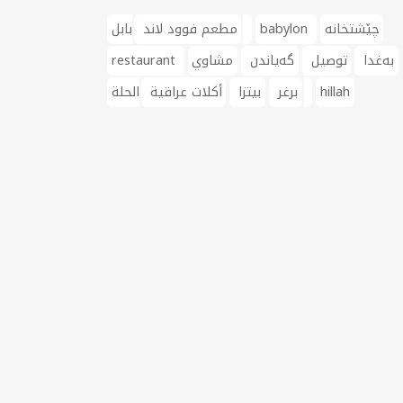
چێشتخانە
babylon
بابل
مطعم فوود لاند
بەغدا
توصيل
گەیاندن
مشاوي
restaurant
hillah
الحلة‎
برغر
بيتزا
أكلات عراقية