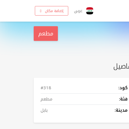
عربي
إضافة مكان
مطعم
اصيل
كود:
#318
فئة:
مطعم
مدينة:
بابل