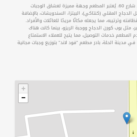
يقع مطعم "فود لاند" في مدينة الحلة، تحديدًا في شارع 60. يُعتبر المطعم وجهة مميزة لعشاق الوجبات
الدجاج المقلي (كنتاكي)، البيتزا، السندويشات، بالإضافة
فته وترتيبه، مما يجعله مكانًا مريحًا للعائلات والأفراد.
ر، مثل بوب كورن الدجاج ووجبة الريزو، بينما كانت هناك
 المطعم خدمات التوصيل، مما يتيح للعملاء الاستمتاع
في مدينة الحلة، بادر مطعم "فود لاند" بتوزيع وجبات مجانية
+
−