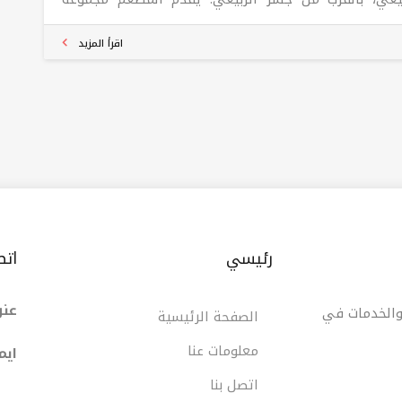
وعة من العلامات التجارية المميزة، بما في ذلك "آيس
"، "بيتزا هاوس"، "سوبر ستار"، و"بونو كافيه". يمكنك
اقرأ المزيد
ستمتاع بتشكيلة واسعة من الأطباق والمشروبات في هذا
ع.
رئيسي
اتص
عنو
 والخدمات في
الصفحة الرئيسية
معلومات عنا
ایم
اتصل بنا