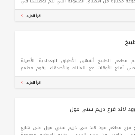
وعة مختارة من الأطباق المشوية التي يتم توصيلها في
ع أنحاء بختياري. إنه أحد الأطباق الأكثر مبيعًا وخيارات
ى
اقرأ المزيد
بيخ
م مطعم الطبيخ أشهى الأطباق البغدادية الأصيلة
ضي أمتع الأوقات مع العائلة والأصدقاء. يقوم مطعم
بيخ بإعداد الطعام بسرعة للمناسبات. نحن في خدمتكم
 الساعة 9 صباحا حتى الساعة 9 مساء.
اقرأ المزيد
د لاند فرع دریم ستي مول
 فرع مطعم فود لاند في دريم ستي مول على شارع
بيعي، بالقرب من جسر الربيعي. يقدم المطعم مجموعة