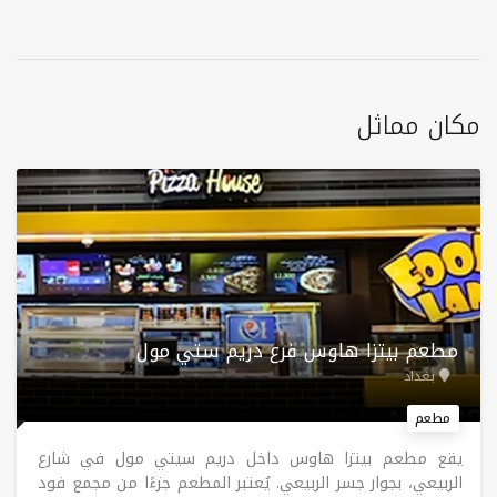
مكان مماثل
مطعم بيتزا هاوس فرع دریم ستي مول
بغداد
مطعم
يقع مطعم بيتزا هاوس داخل دريم سيتي مول في شارع
الربيعي، بجوار جسر الربيعي. يُعتبر المطعم جزءًا من مجمع فود