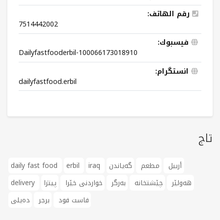
رقم الهاتف:
7514442002
فيسبوك:
Dailyfastfooderbil-100066173018910
انستگرام:
dailyfastfood.erbil
تاج
أربیل
مطعم
گەیاندن
iraq
erbil
daily fast food
هەولێر
چێشتخانە
بەرگر
خواردنی خێرا
پیتزا
delivery
فاست فود
برجر
دەیلی