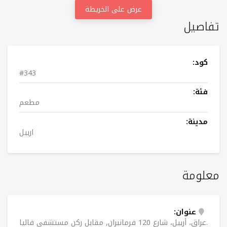
عرض على الخريطة
تفاصيل
كود:
#343
فئة:
مطعم
مدينة:
اربيل
معلومة
عنوان:
عراق، أربیل، شارع 120 فرمانبران, مقابل رکن مستشفى فاليا.