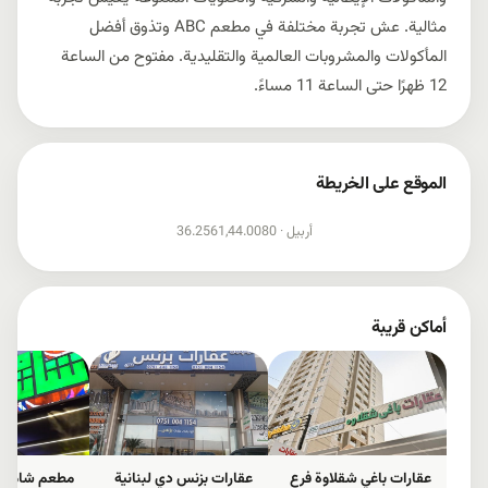
مثالية. عش تجربة مختلفة في مطعم ABC وتذوق أفضل
المأكولات والمشروبات العالمية والتقليدية. مفتوح من الساعة
12 ظهرًا حتى الساعة 11 مساءً.
الموقع على الخريطة
إظهار الخريطة
أربيل ·
36.2561,44.0080
أماكن قريبة
عقارات باغي شقلاوة فرع
عقارات بزنس دي لبنانية
مطعم شام ش