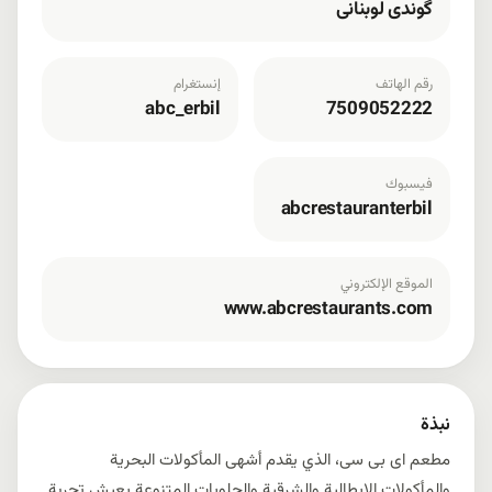
گوندی لوبنانی
رقم الهاتف
إنستغرام
abc_erbil
7509052222
فيسبوك
abcrestauranterbil
الموقع الإلكتروني
www.abcrestaurants.com
نبذة
مطعم ای بی سی، الذي يقدم أشهى المأكولات البحرية
والمأكولات الإيطالية والشرقية والحلويات المتنوعة يعيش تجربة