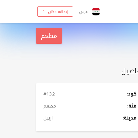
عربي
إضافة مكان
مطعم
اصيل
كود:
#132
فئة:
مطعم
مدينة:
اربيل