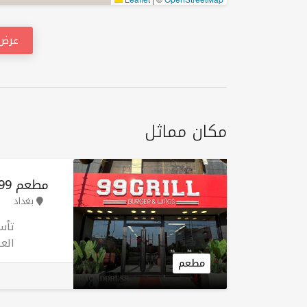
عرض 
مكان مماثل
مطعم 99 گریل سيدية
بغداد
العر
مطعم