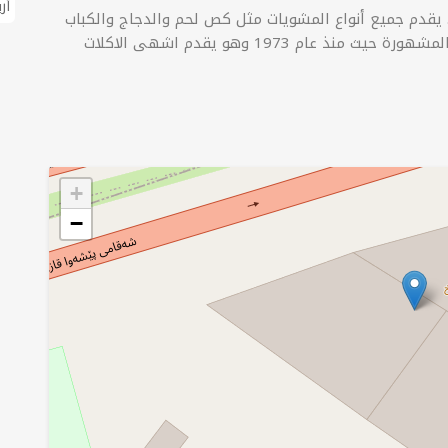
أر
 يقدم جميع أنواع المشويات مثل کص لحم والدجاج والكباب
والباچە طبيخ. مطعم الطبيخ من المطاعم العراقية المشهورة حيث منذ عام 1973 وهو يقدم اشهى الاكلات
+
−