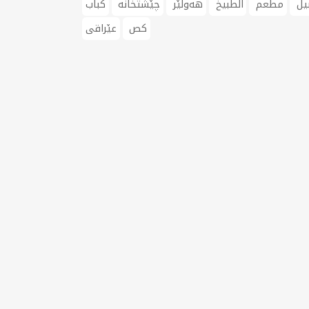
بیل
مطعم
الطبيخ
هەولێر
چێشتخانە
کباب
کص
عێراقی