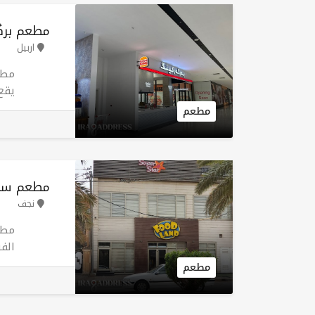
مطعم برگ
اربيل
يقع
الو
مطعم
الس
موج
مطعم سوب
نجف
مطع
الف
مطعم
وجب
وطع
نهاي