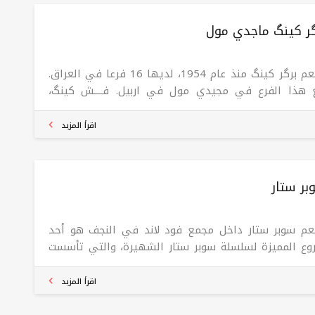
ر کینگ ماجدي مول
مطعم برگر كينگ منذ عام 1954، لديها 16 فرعا في العراق.
 هذا الفرع في مجيدي مول في اربيل. فــــش كينگ،
جبة الجديدة، جبنالكم نكهة من أعماق البحر لكل محبين
مچ،، جربوها هسه من برگر كينگ قبل لا ترجع للبحر لأن
اقرأ المزيد
ودة
ر ستار
م سوبر ستار داخل مجمع فود لاند في النجف هو أحد
روع المميزة لسلسلة سوبر ستار الشهيرة، والتي تأسست
عام 2012 من قبل شركة رونق الدر. يتميز المطعم بتقديم
ات الدجاج المقلي (كنتاكي) والسندويشات بجودة عالية
اقرأ المزيد
م لذيذ. يقع الفرع داخل مجمع فود لاند في حي الفرات،
ة شارع كلية الإدارة والاقتصاد، مما يجعله موقعًا مناسبًا