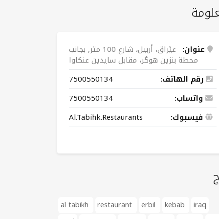
لومة
عنوان:
عێراق، أربیل، شارع 100 متر, بجانب
محطة بنزين هوگر، مقابل سایدین عنكاوا
رقم الهاتف:
7500550134
واتساب:
7500550134
فيسبوك:
Al.Tabihk.Restaurants
ج
al tabikh
restaurant
erbil
kebab
iraq