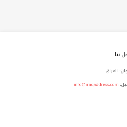
ل بنا
ان:
العراق
یل:
info@iraqaddress.com