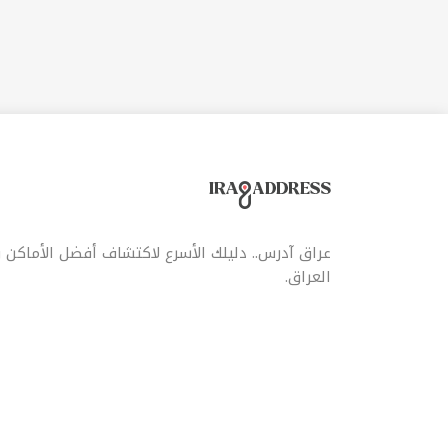
للط
وخد
الم
عراق آدرس.. دليلك الأسرع لاكتشاف أفضل الأماكن
العراق.