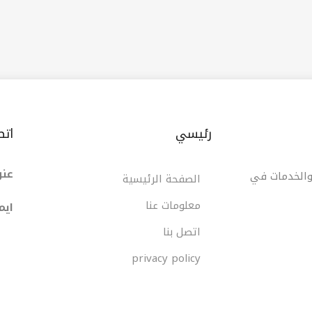
لاب والعائلات وزوار المدينة. يوفر المطعم أجواء مريحة
مة سريعة، إلى جانب قائمة متنوعة تشمل البرجر، الدجاج
قلي، البطاطس المقرمشة، المشروبات الغازية، والحلويات.
رئيسي
اتص
عنو
 والخدمات في
الصفحة الرئيسية
معلومات عنا
ایم
اتصل بنا
privacy policy