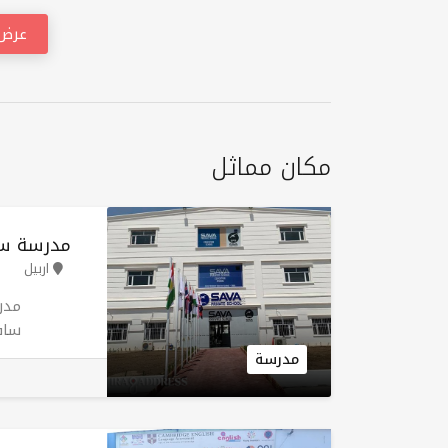
عرض 
مكان مماثل
مدرسة سا
اربيل
مدر
ساف
بال
مدرسة
التم