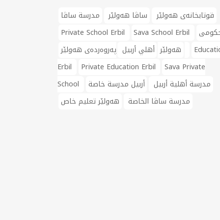
قوتابخانەی هەولێر
ساڤا هەولێر
مدرسة ساڤا
حکومی
Sava School Erbil
Private School Erbil
Educati
پەروەردەی هەولێر
هەولێر
أهلي أربيل
Erbil
Private Education Erbil
Sava Private
مدرسة أهلية أربيل
أربيل مدرسة خاصة
School
مدرسة ساڤا الخاصة
هەولێر تعليم خاص