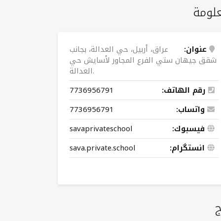
لومة
عنوان:
عراق، أربيل، حي العدالة، بجانب
شقق جيهان ستي الفرع المجاور لأسايش حي
العدالة.
رقم الهاتف:
7736956791
واتساب:
7736956791
فيسبوك:
savaprivateschool
انستگرام:
sava.private.school
ج