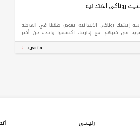
يك روناكي الابتدائية
سة إيشيك روناكي الابتدائية، يغوص طلابنا في المرحلة
انوية في كتبهم، مع إدارتنا، اكتشفوا واحدة من أكثر
لاذات التعليمية راحة في إقليم كردستان والعراق! توفر
رسنا بيئة تعليمية ينمو فيها الطلاب أكاديميًا وفرديًا.
اقرأ المزيد
م إلينا لتوفير تجربة تعليمية ممتعة وثرية لطفلك. سجل
الك الآن وشاهدهم وهم يكبرون! انضم إليهم. لحظة
ركة لتعزيز حب القراءة وتحديد نغمة يوم ملهم!
رئيسي
اتص