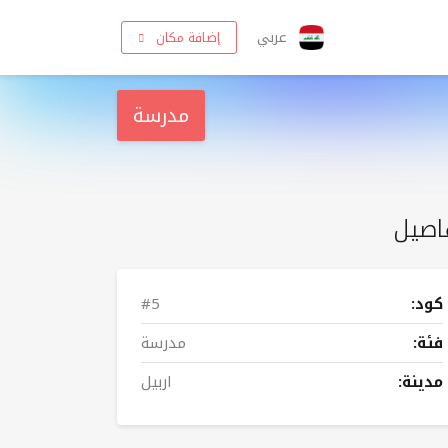
عربي
إضافة مكان
مدرسة
اصيل
كود:
#5
فئة:
مدرسة
مدينة:
اربيل