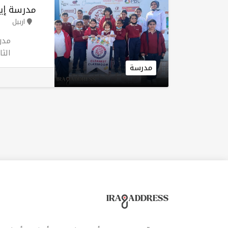
مدرسة إيش
اربيل
مدر
الث
الم
مدرسة
مدا
انض
أطف
مشت