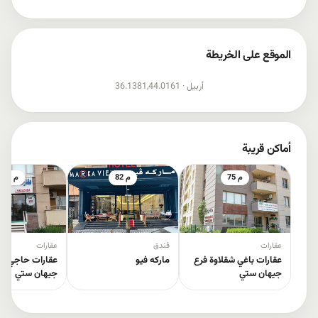
الموقع على الخريطة
إظهار الخريطة
أربيل ·
36.1381,44.0161
أماكن قريبة
75 م
82 م
97 م
عقارات
فندق
عقارات
عقارات باغي شقلاوة فرع
مارکە فیو
عقارات حاجي سل
جیهان ستي
جیهان ستي