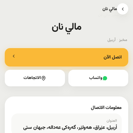
مالي نان
أربيل
›
مخبز
›
مالي نان
مالي نان
مخبز
·
أربيل
اتصل الآن
واتساب
الاتجاهات
معلومات الاتصال
العنوان
أربيل، عێراق، هەولێر، گەرەکی عەدالە، جیهان ستی