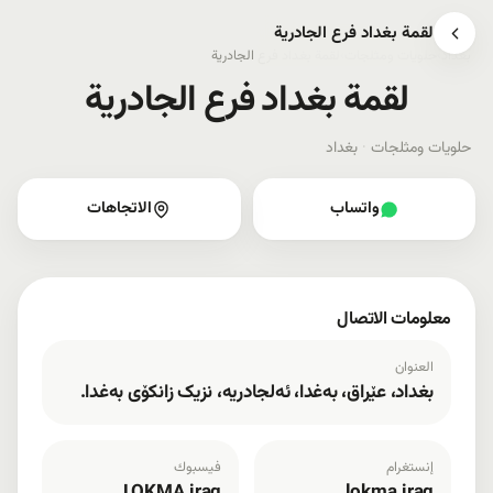
لقمة بغداد فرع الجادرية
بغداد
›
حلويات ومثلجات
›
لقمة بغداد فرع الجادرية
لقمة بغداد فرع الجادرية
حلويات ومثلجات
·
بغداد
واتساب
الاتجاهات
معلومات الاتصال
العنوان
بغداد، عێراق، بەغدا، ئەلجادریە، نزیک زانکۆی بەغدا.
إنستغرام
فيسبوك