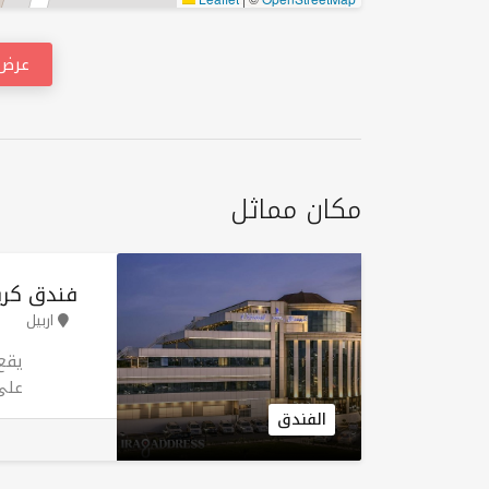
عرض 
مكان مماثل
فندق کری
اربيل
يقع
الفندق
مجه
على