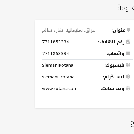
لومة
عنوان:
عراق، سليمانية، شارع سالم
رقم الهاتف:
7711853334
واتساب:
7711853334
فيسبوك:
SlemaniRotana
انستگرام:
slemani_rotana
ویب سایت:
www.rotana.com
ج