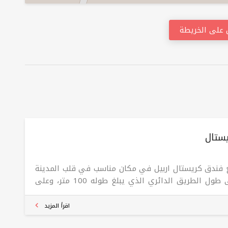
على الخريطة
ستال
 فندق کریستال اربیل في مكان مناسب في قلب المدينة
على طول الطريق الدائري الذي يبلغ طوله 100 متر، وعلى
بعد 15 دقيقة فقط بالسيارة من المطار. 154 غرفة وجناحًا،
زة بالكامل بأحدث التقنيات ووسائل الراحة مع خدمة غرف
اقرأ المزيد
 مدار الساعة طوال أيام الأسبوع، وميني بار وآلة تسجيل