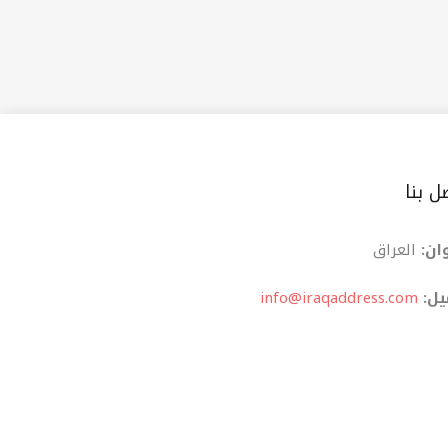
ل بنا
ان:
العراق
یل:
info@iraqaddress.com