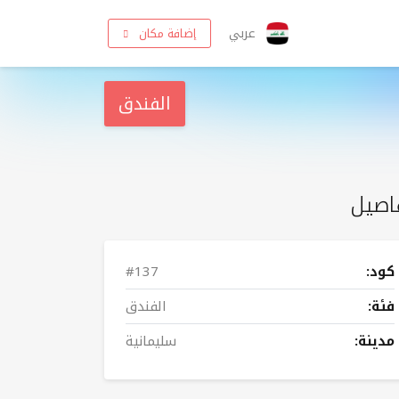
عربي
إضافة مكان
الفندق
اصيل
كود:
#137
فئة:
الفندق
مدينة:
سليمانية