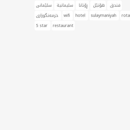
فندق
هۆتێل
ڕۆتانا
سليمانية
سلێمانی
rot
sulaymaniyah
hotel
wifi
خزمەتگوزاری
5 star
restaurant