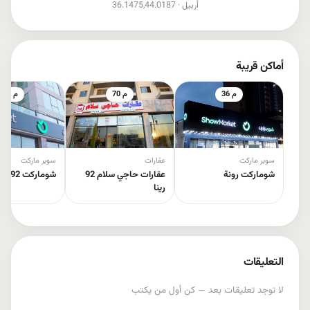
إظهار الخريطة
أربيل ·
36.1475,44.0187
أماكن قريبة
36 م
70 م
99 م
سوبر ماركت
عقارات
سوبر ماركت
شوماركت رونة
عقارات حاجي سلام 92
شوماركت 92 رینا
رینا
التعليقات
لا توجد تعليقات بعد — كن أول من يكتب