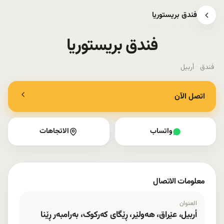
فندق بریستوریا
أربيل
›
فندق
›
فندق بریستوریا
فندق بریستوریا
فندق
·
أربيل
اتصل الآن
واتساب
الاتجاهات
معلومات الاتصال
العنوان
أربيل، عێراق، هەولێر، ڕێگای کەرکوک، بەرامبەر ڕێنا