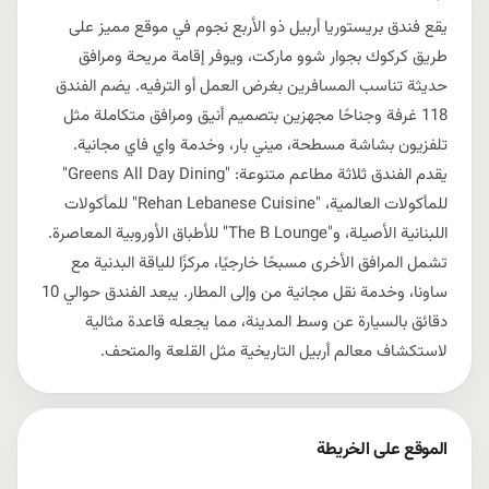
يقع فندق بريستوريا أربيل ذو الأربع نجوم في موقع مميز على
طريق كركوك بجوار شوو مارکت، ويوفر إقامة مريحة ومرافق
حديثة تناسب المسافرين بغرض العمل أو الترفيه. يضم الفندق
118 غرفة وجناحًا مجهزين بتصميم أنيق ومرافق متكاملة مثل
تلفزيون بشاشة مسطحة، ميني بار، وخدمة واي فاي مجانية.
يقدم الفندق ثلاثة مطاعم متنوعة: "Greens All Day Dining"
للمأكولات العالمية، "Rehan Lebanese Cuisine" للمأكولات
اللبنانية الأصيلة، و"The B Lounge" للأطباق الأوروبية المعاصرة.
تشمل المرافق الأخرى مسبحًا خارجيًا، مركزًا للياقة البدنية مع
ساونا، وخدمة نقل مجانية من وإلى المطار. يبعد الفندق حوالي 10
دقائق بالسيارة عن وسط المدينة، مما يجعله قاعدة مثالية
لاستكشاف معالم أربيل التاريخية مثل القلعة والمتحف.
الموقع على الخريطة