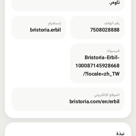
تاوەر.
رقم الهاتف
إنستغرام
bristoria.erbil
7508028888
فيسبوك
Bristoria-Erbil-
100087145928668
/?locale=zh_TW
الموقع الإلكتروني
bristoria.com/en/erbil
نبذة