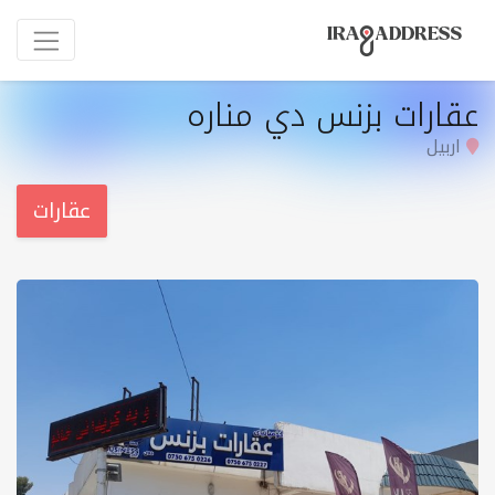
عقارات بزنس دي منارە
اربيل
عقارات