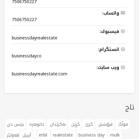
7506750227
واتساب:
7506750227
فيسبوك:
businessdayrealestate
انستگرام:
businessdayco
ویب سایت:
businessdayrealestate.com
تاج
موڵک
فرۆشتن
کرێ
کڕین
بەکرێدان
خانوبەرە
بزنس دي
mulk
business day
realestate
erbil
هەولێر
أربيل