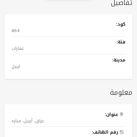
تفاصيل
كود:
#64
فئة:
عقارات
مدينة:
اربيل
معلومة
عنوان:
عراق، أربيل، منارە
رقم الهاتف: