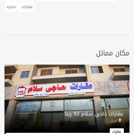
عقارات
منارە
مكان مماثل
عقارات حاجي سلام 92 رینا
اربيل
عقارات