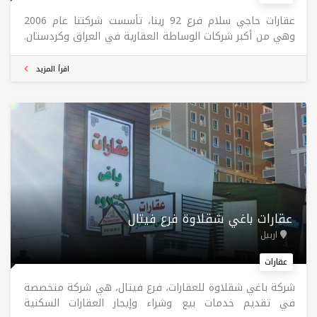
عقارات حاجي سلام فرع 92 رینا، تأسست شركتنا عام 2006
وهي من أكبر شركات الوساطة العقارية في العراق وكردستان.
بدأنا أنشطتنا العقارية بمكتب واحد. كان شعارنا منذ بداية
عملنا (الصدق، النزاهة، الإخلاص).
اقرأ المزيد
عقارات باغي شقلاوة فرع فیتال
اربيل
عقارات
شركة باغي شقلاوة للعقارات، فرع فيتال، هي شركة متخصصة
في تقديم خدمات بيع وشراء وإيجار العقارات السكنية