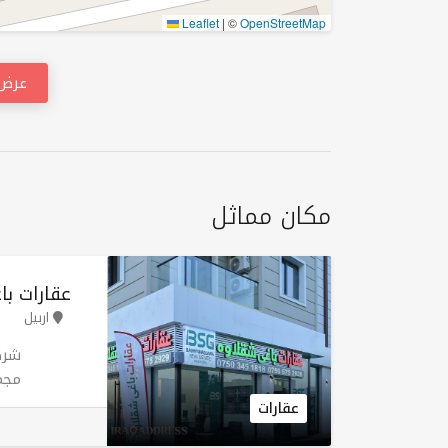
Leaflet
|
©
OpenStreetMap
عرض 
مكان مماثل
عقارات ب
اربيل
شرك
مجم
الس
عقارات
حلو