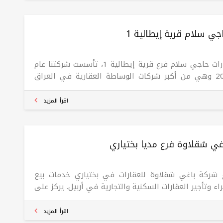
 يسهم في مساعدة العملاء على اتخاذ قرارات استثمارية
وسة. كما تسعى الشركة إلى التوسع في أسواق جديدة
خلال افتتاح فروع في السليمانية، شقلاوة، وتركيا، بهدف
جي سلام قرية إيطالية 1
ز وجودها في الأسواق الإقليمية والدولية.
عقارات حاجي سلام فرع قرية إيطالية 1، تأسست شركتنا عام
2006 وهي من أكبر شركات الوساطة العقارية في العراق
دستان. بدأنا أنشطتنا العقارية بمكتب واحد. كان شعارنا
بداية عملنا (الصدق، النزاهة، الإخلاص).
اقرأ المزيد
غي شقلاوة فرع مدیا بختیاري
 شركة باغي شقلاوة للعقارات في بختیاري خدمات بيع
ء وتأجير العقارات السكنية والتجارية في أربيل. يركز على
ير حلول عقارية مبتكرة تلبي احتياجات العملاء وتدعم
راتهم الاستثمارية. كما تسعى الشركة لتوسيع خدماتها
اقرأ المزيد
 فروعها في السليمانية، شقلاوة وتركيا لتغطية احتياجات