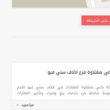
على الخريطة
اغي شقلاوة فرع لالاف ستي فیو
ة باغي شقلاوة للعقارات في لالاف ستي فیو تقدم
وعة شاملة من خدمات بيع وشراء وتأجير العقارات
كنية والتجارية في مدينة أربيل. تركز الشركة على تقديم
ل عقارية مبتكرة تتوافق مع احتياجات السوق المحلي،
اقرأ المزيد