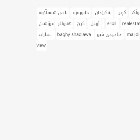
وڵک
کڕین
بەکرێدان
خانوبەرە
باغی شەقڵاوە
realesta
erbil
فرۆشتن
أربيل
کرێ
هەولێر
majidi
ماجیدی ڤیو
baghy shaqlawa
عقارات
view