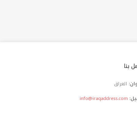
ل بنا
ان:
العراق
یل:
info@iraqaddress.com