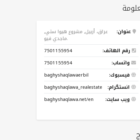
لومة
عنوان:
عراق، أربیل, مشروع هیوا ستي,
ماجدي فیو.
رقم الهاتف:
7501155954
واتساب:
7501155954
فيسبوك:
baghyshaqlawaerbil
انستگرام:
baghyshaqlawa_realestate
ویب سایت:
baghyshaqlawa.net/en
ج