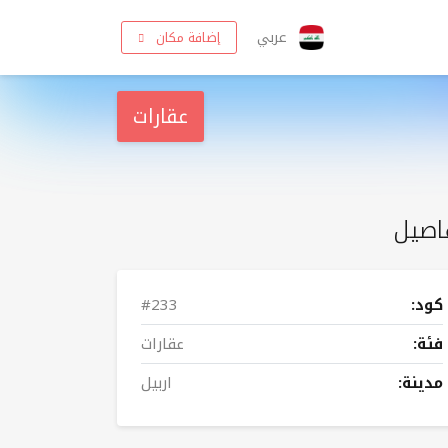
عربي
إضافة مكان
عقارات
اصيل
كود:
#233
فئة:
عقارات
مدينة:
اربيل