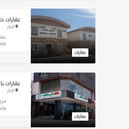
مما
مدر
من 
عقارات حا
تعزي
اربيل
وكر
عقارات
منذ 
عقارات با
اربيل
فرع
وشرا
توف
عقارات
قرا
عبر