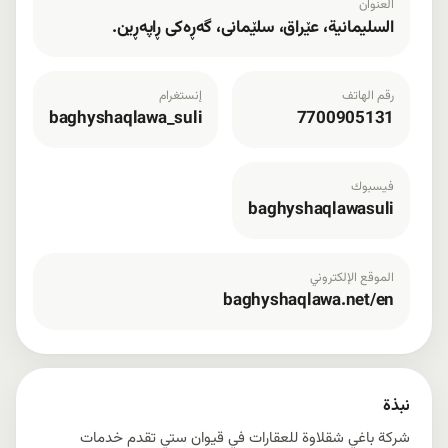
العنوان
السليمانية، عێراق، سلێمانی، گەڕەکی ڕاپەڕین.
رقم الهاتف
إنستغرام
baghyshaqlawa_suli
7700905131
فيسبوك
baghyshaqlawasuli
الموقع الإلكتروني
baghyshaqlawa.net/en
نبذة
شركة باغي شقلاوة للعقارات في قیوان ستي تقدم خدمات