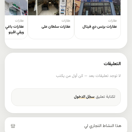
عقارات
عقارات
عقارات
عقارات بزنس دي فیتال
عقارات سلطان علی
عقارات باغي شقل
ویڤي اڤینو
التعليقات
لا توجد تعليقات بعد — كن أول من يكتب
لكتابة تعليق
سجّل الدخول
هذا النشاط التجاري لي