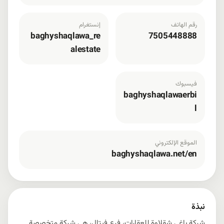
رقم الهاتف
إنستغرام
baghyshaqlawa_re
7505448888
alestate
فيسبوك
baghyshaqlawaerbi
l
الموقع الإلكتروني
baghyshaqlawa.net/en
نبذة
شركة باغي شقلاوة للعقارات، فرع فيتال، هي شركة متخصصة