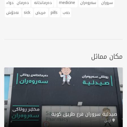
سروران
سەروەران
medicine
دواء
دەرمانخانە
دەرمان
حەب
pills
مريض
sick
نەخۆش
مكان مماثل
صيدلية سروران فرع طريق كوية
اربيل