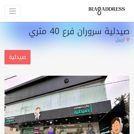
صيدلية سروران فرع 40 متري
اربيل
صيدلية