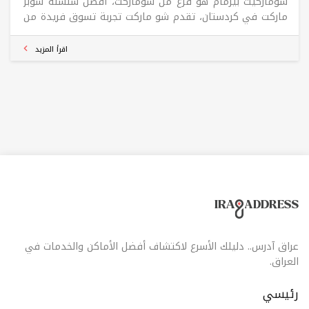
شوماركيت بیرمام هو فرع من شوماركت، أفضل سلسلة سوبر
ماركت في كردستان، تقدم شو ماركت تجربة تسوق فريدة من
نوعها، حيث توفر منتجات بأعلى جودة، وتجربة تسوق فريدة
من نوعها دون أي مشاكل في راحة منزلك، ولا توجد رسوم
اقرأ المزيد
توصيل مطلوبة! احصل على كافة احتياجاتك في شو ماركت.
عراق آدرس.. دليلك الأسرع لاكتشاف أفضل الأماكن والخدمات في
العراق.
رئيسي