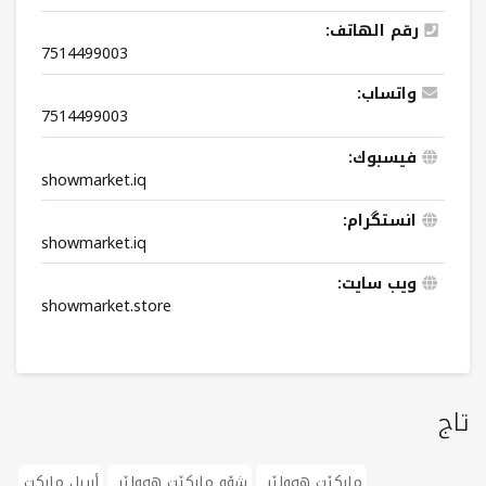
رقم الهاتف:
7514499003
واتساب:
7514499003
فيسبوك:
showmarket.iq
انستگرام:
showmarket.iq
ویب سایت:
showmarket.store
تاج
مارکێت هەولێر
شۆو ماڕکێت هەولێر
أربيل ماركت