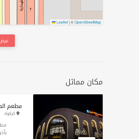
Leaflet
|
©
OpenStreetMap
عرض 
مكان مماثل
مطعم الط
کرکوك
مطع
بأذ