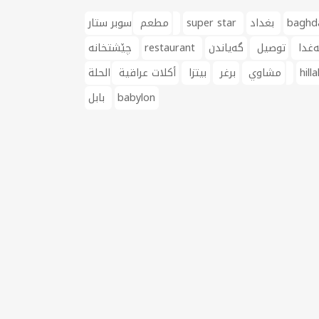
baghd
بغداد
super star
سوبر ستار
مطعم
ەغدا
توصيل
گەیاندن
restaurant
چێشتخانە
hill
الحلة‎
مشاوي
برغر
بيتزا
أكلات عراقية
babylon
بابل