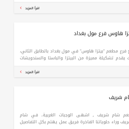
في 1973. يسعدنا أن يكون لدينا 51 عامًا من الخبرة في
ل الطعام والخدمة في مطعم الطبيخ كركوك والمحافظات
اقرأ المزيد
رى.
زا هاوس فرع مول بغداد
 فرع مطعم "بيتزا هاوس" في مول بغداد بالطابق الثاني،
 يقدم تشكيلة مميزة من البيتزا والباستا والسندويشات
بأسعار مناسبة. تأسست سلسلة "بيتزا هاوس" عام 2012 كأول
وكالة متخصصة في صنع البيتزا في العراق، وتضم حاليًا 15
اقرأ المزيد
ًا في مختلف المحافظات. يمكنك زيارة الفرع في مول
اد أو طلب وجباتك المفضلة عبر تطبيق "طلبات".
م شريف
م شام شريف , اشهى الوجبات الغربية.. في شام
ريف وراء حلوياتنا الفاخرة فريق عمل يهتم بكل التفاصيل
تار أفضل المكونات لنقدم لكم تجربة لا تُنسى