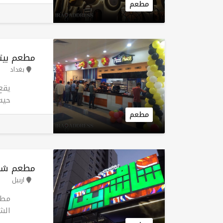
مطعم
مجا
الأخ
مطعم بيت
بغداد
يقع
حيث
مطعم
فرع
بغد
مطعم شا
اربيل
مطع
الش
ويخ