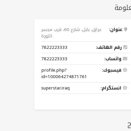
لومة
عنوان:
عراق، بابل، شارع 60، قرب مجسر
الثورة.
رقم الهاتف:
7822223333
واتساب:
7822223333
فيسبوك:
profile.php?
id=100064274871761
انستگرام:
superstar.iraq
ج