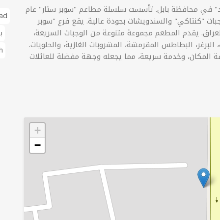
د" في محافظة بابل. تأسست سلسلة مطاعم "سوبر ستار" عام
ad
وجبات "كنتاكي" والسندويشات بجودة عالية. يقع فرع "سوبر
ع "فود لاند" في شارع 60، الحلة، العراق. يقدم المطعم مجموعة متنوعة من الوجبات السريعة،
ب
البرغر، البطاطس المقرمشة، المشروبات الغازية، والحلويات.
ah
ة المكان، وخدمة سريعة، مما يجعله وجهة مفضلة للعائلات
+
−