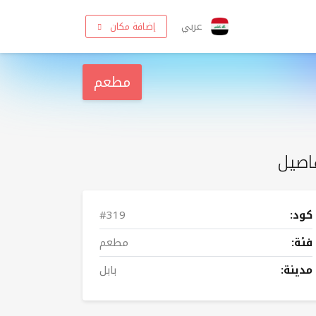
عربي
إضافة مكان
مطعم
اصيل
كود:
#319
فئة:
مطعم
مدينة:
بابل