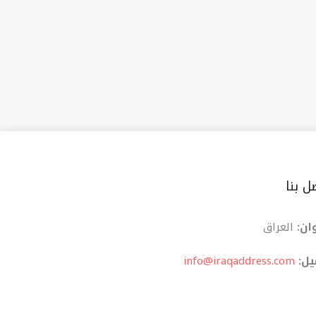
ل بنا
ان:
العراق
یل:
info@iraqaddress.com