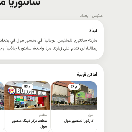
سانتوریا 
ملابس
·
بغداد
نبذة
ماركة سانتوريا للملابس الرجالية في منسور مول في بغدا
إيطاليا، لن تندم على زيارتنا مرة واحدة، سانتوريا جاذبية و
أماكن قريبة
27 م
83 م
مول
مطعم
م
كارفور المنصور مول
مطعم برگر کینگ منصور
م
مول