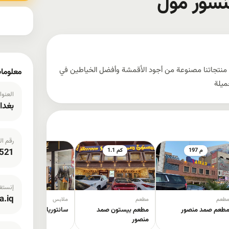
منسور مول
د منتجاتنا مصنوعة من أجود الأقمشة وأفضل الخياطين في
معلومات
جميلة
العنوا
بغدا
رقم ال
197 م
1.1 كم
1.4 كم
521
إنستغر
a.iq
طعم
مطعم
ملابس
طعم صمد منصور
مطعم بيستون صمد
سانتوریا بغداد مول
منصور