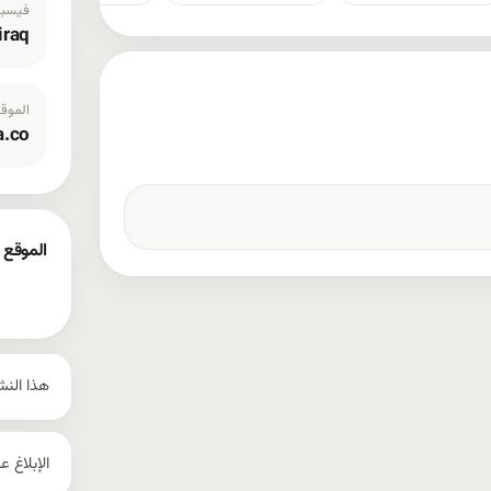
فيسب
iraq
الموقع
a.co
الموقع 
إظها
هذا النش
الإبلاغ 