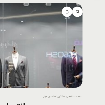
بغداد
›
ملابس
›
سانتوریا منسور مول