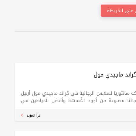
على الخريطة
گراند ماجیدي مول
كة سانتوريا للملابس الرجالية في گراند ماجیدي مول أربيل
جاتنا مصنوعة من أجود الأقمشة وأفضل الخياطين في
اليا، لن تندم على زيارتنا مرة واحدة، سانتوريا جاذبية
يلة
اقرأ المزيد