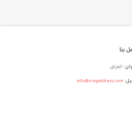
ل بنا
ان:
العراق
یل:
info@iraqaddress.com