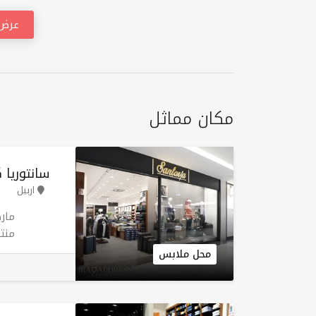
عرض 
مكان مماثل
سانتوریا 
اربيل
مار
منت
إيط
محل ملابس
وجم