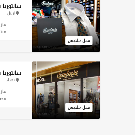
سانتوریا 
اربيل
مار
منت
إيط
محل ملابس
وجم
سانتوریا 
بغداد
مار
مصن
تندم
محل ملابس