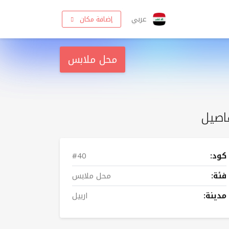
عربي
إضافة مكان
محل ملابس
اصيل
كود:
#40
فئة:
محل ملابس
مدينة:
اربيل