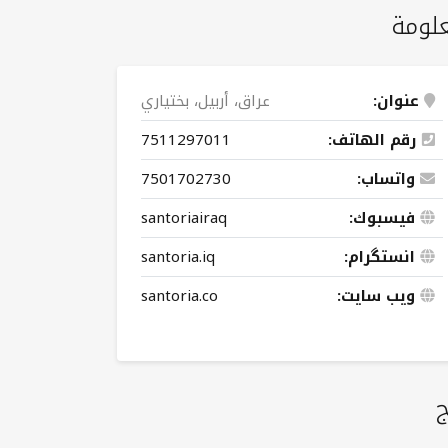
لومة
عنوان:
عراق، أربيل، بختياري
رقم الهاتف:
7511297011
واتساب:
7501702730
فيسبوك:
santoriairaq
انستگرام:
santoria.iq
ویب سایت:
santoria.co
ج