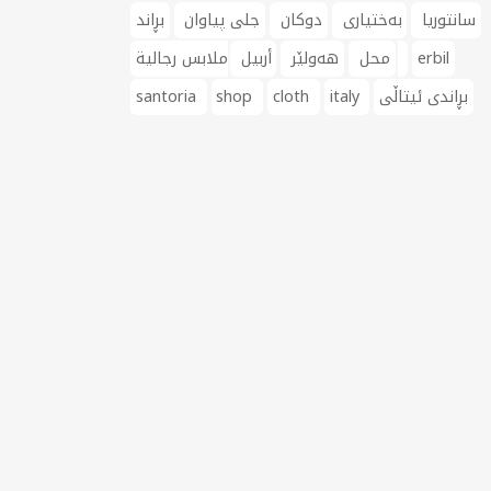
سانتوریا
بەختیاری
دوکان
جلی پیاوان
بڕاند
erbil
ملابس رجالية
محل
هەولێر
أربيل
بڕاندی ئیتاڵی
italy
cloth
shop
santoria