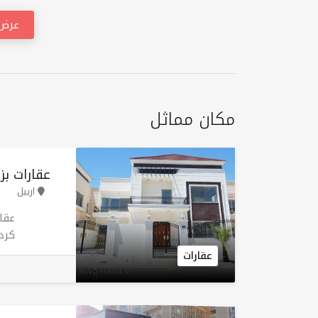
عرض 
مكان مماثل
عقارات ب
اربيل
عقا
وشر
عقارات
أربي