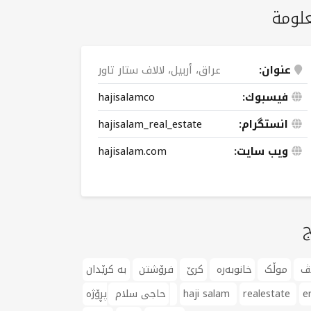
لومة
عنوان:
عراق، أربيل، لالاف ستار تاور
فيسبوك:
hajisalamco
انستگرام:
hajisalam_real_estate
ویب سایت:
hajisalam.com
ج
اڤ
موڵک
خانوبەرە
کرێ
فرۆشتن
بە کرێدان
er
realestate
haji salam
پڕۆژە
حاجی سلام