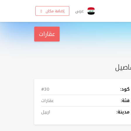
عربي
إضافة مكان
عقارات
اصيل
كود:
#30
فئة:
عقارات
مدينة:
اربيل