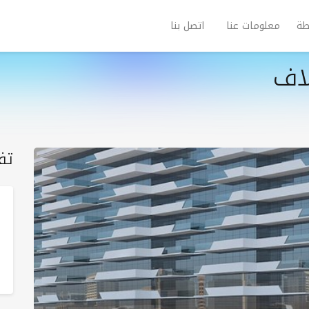
طة
معلومات عنا
اتصل بنا
اف
تف