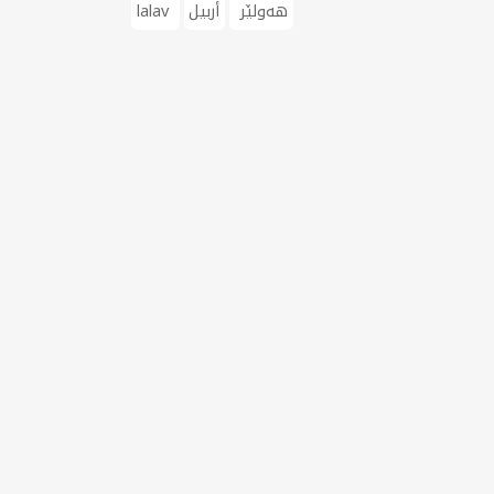
هەولێر
أربيل
lalav