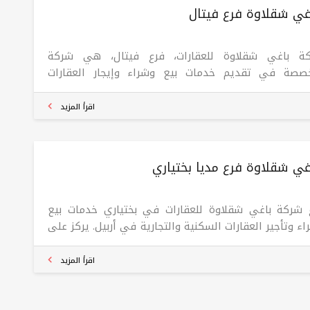
غي شقلاوة فرع فیتال
ة باغي شقلاوة للعقارات، فرع فيتال، هي شركة
صصة في تقديم خدمات بيع وشراء وإيجار العقارات
كنية والتجارية في مدينة أربيل. مع وجود فروع في
يمانية، شقلاوة وتركيا، تتميز الشركة بتقديم حلول عقارية
اقرأ المزيد
لة ومتنوعة لعملائها. تركز الشركة على الجودة
احترافية في المعاملات، مما يجعلها الخيار الأمثل
ستثمرين والعملاء الراغبين في الحصول على أفضل الفرص
غي شقلاوة فرع مدیا بختیاري
قارية في المنطقة.
 شركة باغي شقلاوة للعقارات في بختیاري خدمات بيع
ء وتأجير العقارات السكنية والتجارية في أربيل. يركز على
ير حلول عقارية مبتكرة تلبي احتياجات العملاء وتدعم
راتهم الاستثمارية. كما تسعى الشركة لتوسيع خدماتها
اقرأ المزيد
 فروعها في السليمانية، شقلاوة وتركيا لتغطية احتياجات
وق في مختلف المناطق.