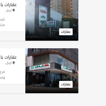
عقارات با
اربيل
شرك
متخ
الس
عقارات
السل
شام
وال
للم
عقارات با
الع
اربيل
فرع
وشرا
توف
عقارات
قرا
عبر
الس