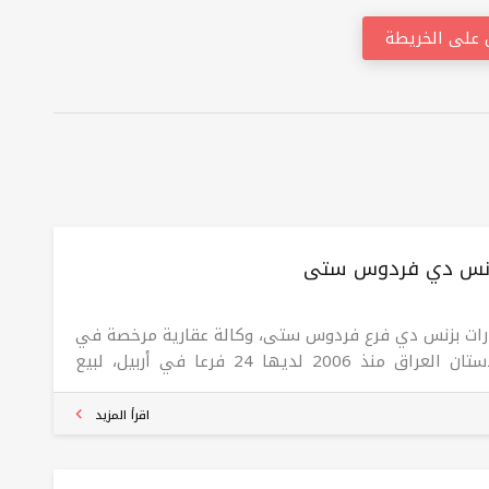
على الخريطة
زنس دي فردوس ستی
رات بزنس دي فرع فردوس ستی، وكالة عقارية مرخصة في
كردستان العراق منذ 2006 لديها 24 فرعا في أربيل، لبيع
اء وتأجير واستئجار العقارات في جميع المشاريع في
ل.
اقرأ المزيد