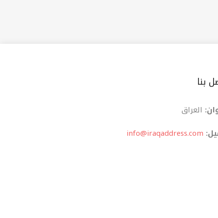
ل بنا
ان:
العراق
یل:
info@iraqaddress.com