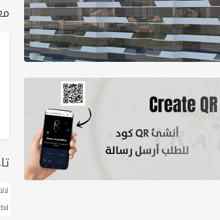
مع
تا
لال
bil