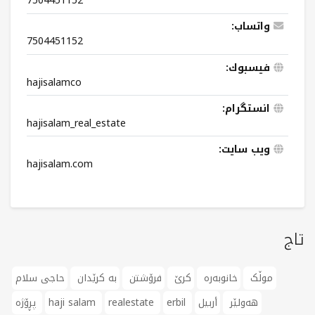
7504451152
واتساب:
7504451152
فيسبوك:
hajisalamco
انستگرام:
hajisalam_real_estate
ویب سایت:
hajisalam.com
تاج
موڵک
خانوبەرە
کرێ
فرۆشتن
بە کرێدان
حاجی سلام
هەولێر
أربيل
erbil
realestate
haji salam
پڕۆژە