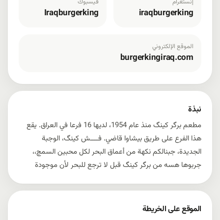
إنستغرام
فيسبوك
Iraqburgerking
iraqburgerking
الموقع الإلكتروني
burgerkingiraq.com
نبذة
مطعم برگر كينگ منذ عام 1954، لديها 16 فرعا في العراق. يقع
هذا الفرع على طريق بيشاوا قاضي. فــــش كينگ، الوجبة
الجديدة، جبنالكم نكهة من أعماق البحر لكل محبين السمچ،،
جربوها هسه من برگر كينگ قبل لا ترجع للبحر لأن موجودة
الموقع على الخريطة