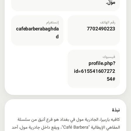
مۆڵ.
رقم الهاتف
إنستغرام
cafebarberabaghda
7702490223
d
فيسبوك
profile.php?
id=615541607272
54#
نبذة
كافيه باربيرا، الجادرية مول في بغداد هو فرع أنيق من سلسلة
المقاهي الإيطالية "Café Barbera"، ويقع داخل جادرية مول، أحد