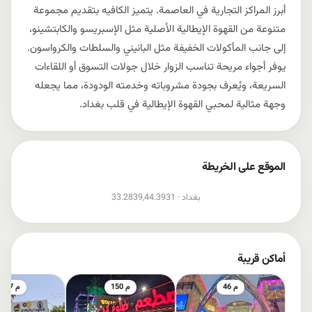
أبرز المراكز التجارية في العاصمة. يتميز الكافيه بتقديم مجموعة
متنوعة من القهوة الإيطالية الأصلية مثل الإسبريسو والكابتشينو،
إلى جانب المأكولات الخفيفة مثل البانيني والسلطات والكرواسون.
يوفر أجواء مريحة تناسب الزوار خلال جولات التسوق أو اللقاءات
السريعة، ويُعرف بجودة مشروباته وخدمته الودودة، مما يجعله
وجهة مثالية لمحبي القهوة الإيطالية في قلب بغداد.
الموقع على الخريطة
إظهار الخريطة
بغداد ·
33.2839,44.3931
أماكن قريبة
46 م
150 م
157 م