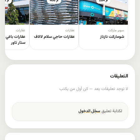
284 م
468 م
473 م
سوبر ماركت
عقارات
عقارات
شوماركت نازناز
عقارات حاجي سلام لالاف
عقارات باغي شقل
ستار تاور
التعليقات
لا توجد تعليقات بعد — كن أول من يكتب
لكتابة تعليق
سجّل الدخول