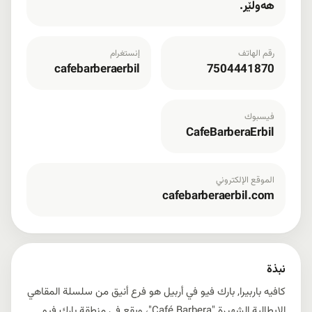
هەولێر.
رقم الهاتف
إنستغرام
cafebarberaerbil
7504441870
فيسبوك
CafeBarberaErbil
الموقع الإلكتروني
cafebarberaerbil.com
نبذة
كافيه باربيرا, بارك فيو في أربيل هو فرع أنيق من سلسلة المقاهي
الإيطالية الشهيرة "Café Barbera"، ويقع في منطقة بارك فيو