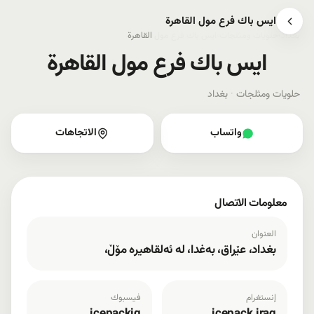
ايس باك فرع مول القاهرة
بغداد
›
حلويات ومثلجات
›
ايس باك فرع مول القاهرة
ايس باك فرع مول القاهرة
حلويات ومثلجات
·
بغداد
واتساب
الاتجاهات
معلومات الاتصال
العنوان
بغداد، عێراق، بەغدا، لە ئەلقاهیرە مۆڵ،
إنستغرام
فيسبوك