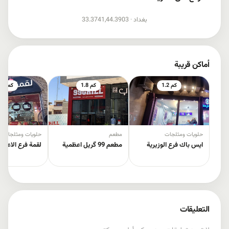
إظهار الخريطة
بغداد ·
33.3741,44.3903
أماكن قريبة
1.2 كم
1.8 كم
2 كم
حلويات ومثلجات
مطعم
حلويات ومثلجات
ايس باك فرع الوزيرية
مطعم 99 گریل اعظمية
لقمة فرع الاعظم
التعليقات