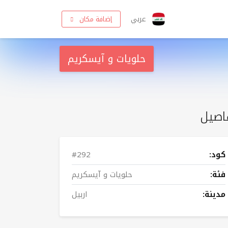
عربي
إضافة مكان
حلويات و آيسكريم
اصيل
كود:
#292
فئة:
حلويات و آيسكريم
مدينة:
اربيل