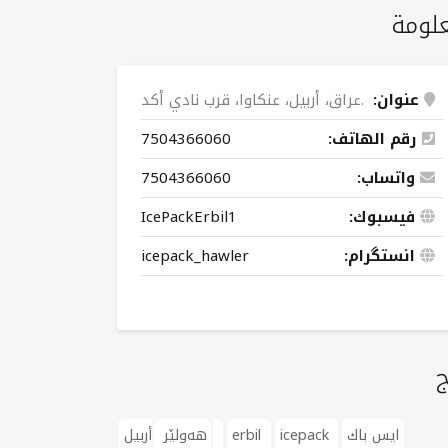
لومة
عنوان:
عراق، أربیل، عنکاوا، قرب نادي أكد.
رقم الهاتف:
7504366060
واتساب:
7504366060
فيسبوك:
IcePackErbil1
انستگرام:
icepack_hawler
ج
ايس باك
icepack
erbil
أربیل
هەولێر