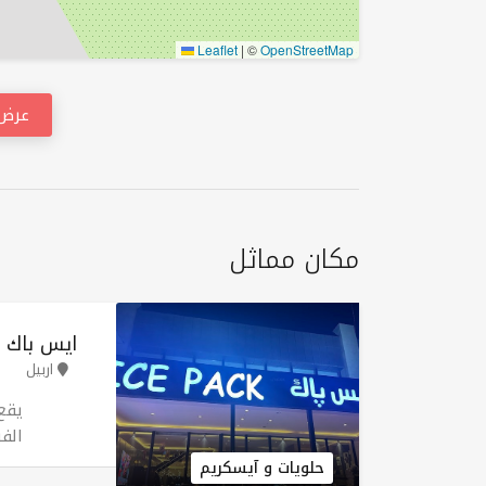
Leaflet
|
©
OpenStreetMap
عرض 
مكان مماثل
ايس باك ف
اربيل
يقع
الفر
تشك
حلويات و آيسكريم