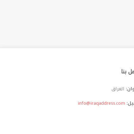
ل بنا
ان:
العراق
یل:
info@iraqaddress.com