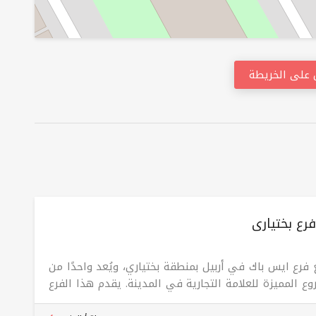
على الخريطة
رع بختيارى
 فرع ايس باك في أربيل بمنطقة بختياري، ويُعد واحدًا من
وع المميزة للعلامة التجارية في المدينة. يقدم هذا الفرع
يلة واسعة من نكهات الآيس كريم الغنية والمبتكرة،