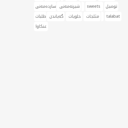
توصيل
sweets
ساردەمەنی
شیرنەمەنی
talabat
طلبات
مثلجات
حلويات
گەیاندن
عنکاوا