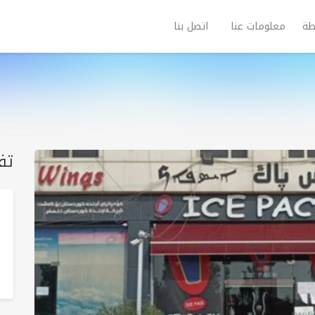
طة
معلومات عنا
اتصل بنا
تف