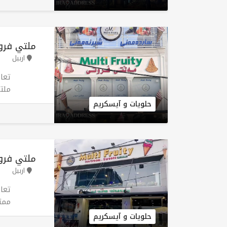
بال
للا
خدم
ملتي فروت
اربيل
أرب
حلويات و آيسكريم
أفض
ملتي فروت
اربيل
فرع
حلويات و آيسكريم
وال