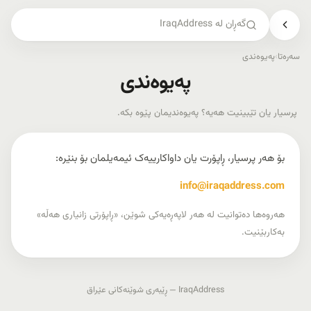
گەڕان لە IraqAddress
سەرەتا
›
پەیوەندی
پەیوەندی
پرسیار یان تێبینیت هەیە؟ پەیوەندیمان پێوە بکە.
بۆ هەر پرسیار، ڕاپۆرت یان داواکارییەک ئیمەیلمان بۆ بنێرە:
info@iraqaddress.com
هەروەها دەتوانیت لە هەر لاپەڕەیەکی شوێن، «ڕاپۆرتی زانیاری هەڵە»
بەکاربێنیت.
IraqAddress — ڕێبەری شوێنەکانی عێراق