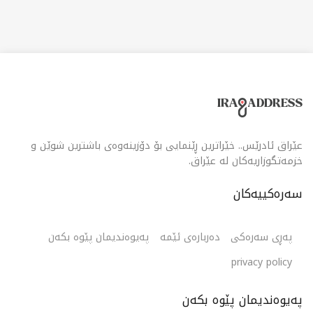
عێراق ئادرێس.. خێراترین ڕێنمایی بۆ دۆزینەوەی باشترین شوێن و
خزمەتگوزاریەکان لە عێراق.
سەرەکییەکان
پەڕی سەرەکی
دەربارەی ئێمە
پەیوەندیمان پێوە بکەن
privacy policy
پەیوەندیمان پێوە بکەن