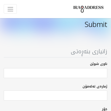
Submit
زانیاری بنەڕەتی
ناوی شوێن
ژمارەی تەلەفۆن
جۆر