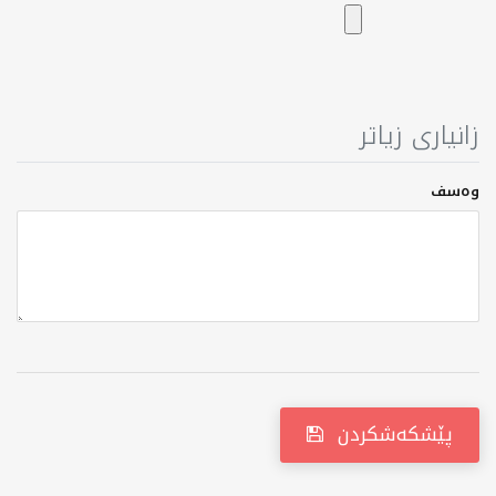
زانیاری زیاتر
وەسف
پێشکەشکردن