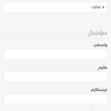
سۆشیال
واتسئەپ
ماڵپەڕ
ئینستاگرام