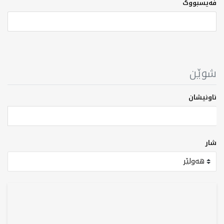
فەیسبووک
شوێن
ناونیشان
شار